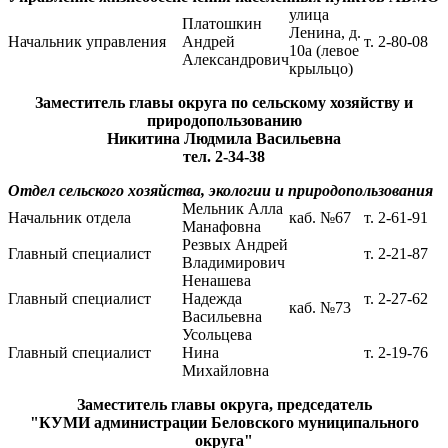
улица
Платошкин
Ленина, д.
Начальник управления
Андрей
т. 2-80-08
10а (левое
Александрович
крыльцо)
Заместитель главы округа по сельскому хозяйству и
природопользованию
Никитина Людмила Васильевна
тел. 2-34-38
Отдел сельского хозяйства, экологии и природопользования
Мельник Алла
Начальник отдела
каб. №67
т. 2-61-91
Манафовна
Резвых Андрей
Главный специалист
т. 2-21-87
Владимирович
Ненашева
Главный специалист
Надежда
т. 2-27-62
каб. №73
Васильевна
Усольцева
Главный специалист
Нина
т. 2-19-76
Михайловна
Заместитель главы округа, председатель
"КУМИ администрации Беловского муниципального
округа"