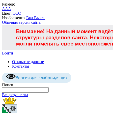
Размер:
A
A
A
Цвет:
C
C
C
Изображения
Вкл.
Выкл.
Обычная версия сайта
Войти
Открытые данные
Контакты
Версия для слабовидящих
Поиск
Все результаты