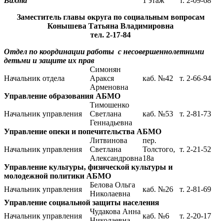
Вахта
1 этаж
т. 2-09-68
Заместитель главы округа по социальным вопросам
Конышева Татьяна Владимировна
тел. 2-17-84
Отдел по координации работы с несовершеннолетними
детьми и защите их прав
Симонян
Начальник отдела
Аракся
каб. №42
т. 2-66-94
Арменовна
Управление образования АБМО
Тимошенко
Начальник управления
Светлана
каб. №53
т. 2-81-73
Геннадьевна
Управление опеки и попечительства АБМО
Литвинова
пер.
Начальник управления
Светлана
Толстого,
т. 2-21-52
Александровна
18а
Управление культуры, физической культуры и
молодежной политики АБМО
Белова Ольга
Начальник управления
каб. №26
т. 2-81-69
Николаевна
Управление социальной защиты населения
Чудакова Анна
Начальник управления
каб. №6
т. 2-20-17
Николаевна