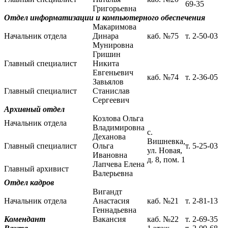
69-35
Григорьевна
Отдел информатизации и компьютерного обеспечения
Макаримова
Начальник отдела
Динара
каб. №75
т. 2-50-03
Мунировна
Гришин
Главный специалист
Никита
Евгеньевич
каб. №74
т. 2-36-05
Завьялов
Главный специалист
Станислав
Сергеевич
Архивный отдел
Козлова Ольга
Начальник отдела
Владимировна
с.
Деханова
Вишневка,
Главный специалист
Ольга
т. 5-25-03
ул. Новая,
Ивановна
д. 8, пом. 1
Лапчева Елена
Главный архивист
Валерьевна
Отдел кадров
Вигандт
Начальник отдела
Анастасия
каб. №21
т. 2-81-13
Геннадьевна
Комендант
Вакансия
каб. №22
т. 2-69-35