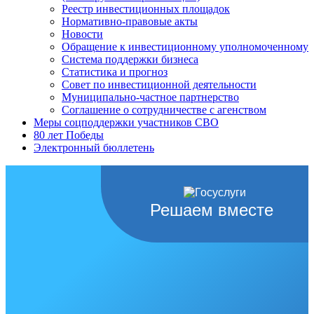
Реестр инвестиционных площадок
Нормативно-правовые акты
Новости
Обращение к инвестиционному уполномоченному
Система поддержки бизнеса
Статистика и прогноз
Совет по инвестиционной деятельности
Муниципально-частное партнерство
Соглашение о сотрудничестве с агенством
Меры соцподдержки участников СВО
80 лет Победы
Электронный бюллетень
Решаем вместе