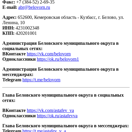
Факс:
+7 (384-52) 2-69-35
E-mail:
abr@belovorn.ru
Адрес:
652600, Кемеровская область - Кузбасс, г. Белово, ул.
Ленина, 10
ИНН:
4231002348
КПП:
420201001
Администрация Беловского муниципального округа в
социальных сетях:
ВКонтакте
https://vk.com/belovorn
Одноклассники
https://ok.ru/belovorn1
Администрация Беловского муниципального округа в
мессенджерах:
Telegram
https://t.me/belovorn
Глава Беловского муниципального округа в социальных
сетях:
ВКонтакте
https://vk.com/astafev_va
Одноклассники
https://ok.ru/astafevva
Глава Беловского муниципального округа в мессенджерах:
Telegram
https://t.me/astafev_v_a