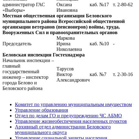
администратор ГАС
Оксана
каб. №17
т. 2-80-62
«Выборы»
Ивановна
Местная общественная организация Беловского
муниципального района Всероссийской общественной
организации ветеранов (пенсионеров) войны, труда,
Вооруженных Сил и правоохранительных органов
Маркова
Председатель
Ирина
каб. №10
-
Николаевна
Беловская инспекция Гостехнадзора
Начальник инспекции –
главный
Тарусов
государственный
Виктор
каб. №7
т. 2-30-16
инженер – инспектор
Александрович
города Белово и
Беловского района
Комитет по управлению муниципальным имуществом
Управление образования
Отдел по делам ГО и предупреждению ЧС АБМО
Управление жизнеобеспечения населенных пунктов
Архивный отдел администрации Беловского
муниципального округа
Управление социальной защиты населения