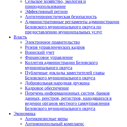
Сельское хозяйство, экология и
природопользование
Эффективный регион
Антитеррористическая безопасность
Административные регламенты администрации
Беловского муниципального округа по
предоставлению муниципальных услуг
Власть
Электронное правительство
Резерв управленческих кадров
Воинский учет
Финансовое управление
Коллегия администрации Беловского
муниципального округа
Публичные доклады заместителей главы
Беловского муниципального округа
Добровольная народная дружина
Кадровое обеспечение
Перечень информационных систем, банков
данных, реестров, регистров, находящихся в
ведении органов местного самоуправления
Беловского муниципального округа
Экономика
Антикризисные меры
Антимонопольный комплаенс