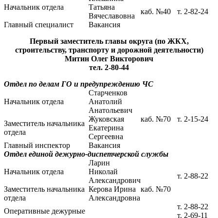
Начальник отдела
Татьяна
каб. №40
т. 2-82-24
Вячеславовна
Главный специалист
Вакансия
Первый заместитель главы округа (по ЖКХ,
строительству, транспорту и дорожной деятельности)
Митин Олег Викторович
тел. 2-80-44
Отдел по делам ГО и предупреждению ЧС
Старченков
Начальник отдела
Анатолий
Анатольевич
Жуковская
каб. №70
т. 2-15-24
Заместитель начальника
Екатерина
отдела
Сергеевна
Главный инспектор
Вакансия
Отдел единой дежурно-диспетчерской службы
Ларин
Начальник отдела
Николай
т. 2-88-22
Александрович
Заместитель начальника
Керова Ирина
каб. №70
отдела
Александровна
т. 2-88-22
Оперативные дежурные
т. 2-69-11