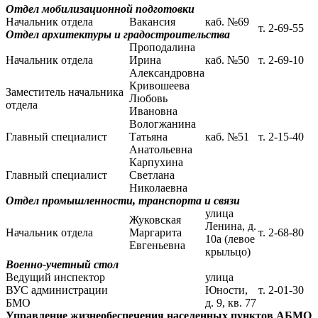
Отдел мобилизационной подготовки
Начальник отдела
Вакансия
каб. №69
т. 2-69-55
Отдел архитектуры и градостроительства
Проподалина
Начальник отдела
Ирина
каб. №50
т. 2-69-10
Александровна
Кривошеева
Заместитель начальника
Любовь
отдела
Ивановна
Вологжанина
Главный специалист
Татьяна
каб. №51
т. 2-15-40
Анатольевна
Карпухина
Главный специалист
Светлана
Николаевна
Отдел промышленности, транспорта и связи
улица
Жуковская
Ленина, д.
Начальник отдела
Маргарита
т. 2-68-80
10а (левое
Евгеньевна
крыльцо)
Военно-учетный стол
Ведущий инспектор
улица
ВУС администрации
Юности,
т. 2-01-30
БМО
д. 9, кв. 77
Управление жизнеобеспечения населенных пунктов АБМО