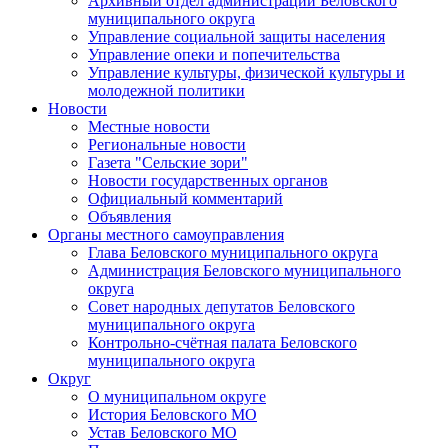
Архивный отдел администрации Беловского
муниципального округа
Управление социальной защиты населения
Управление опеки и попечительства
Управление культуры, физической культуры и
молодежной политики
Новости
Местные новости
Региональные новости
Газета "Сельские зори"
Новости государственных органов
Официальный комментарий
Объявления
Органы местного самоуправления
Глава Беловского муниципального округа
Администрация Беловского муниципального
округа
Совет народных депутатов Беловского
муниципального округа
Контрольно-счётная палата Беловского
муниципального округа
Округ
О муниципальном округе
История Беловского МО
Устав Беловского МО