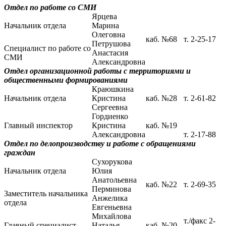
Отдел по работе со СМИ
Ярцева
Начальник отдела
Марина
Олеговна
каб. №68
т. 2-25-17
Петрушова
Специалист по работе со
Анастасия
СМИ
Александровна
Отдел организационной работы с территориями и
общественными формированиями
Краюшкина
Начальник отдела
Кристина
каб. №28
т. 2-61-82
Сергеевна
Гордиенко
Главный инспектор
Кристина
каб. №19
Александровна
т. 2-17-88
Отдел по делопроизводству и работе с обращениями
граждан
Сухорукова
Начальник отдела
Юлия
Анатольевна
каб. №22
т. 2-69-35
Перминова
Заместитель начальника
Анжелика
отдела
Евгеньевна
Михайлова
т./факс 2-
Главный специалист
Наталья
каб. №20