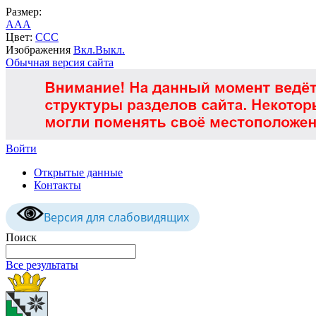
Размер:
A
A
A
Цвет:
C
C
C
Изображения
Вкл.
Выкл.
Обычная версия сайта
Войти
Открытые данные
Контакты
Версия для слабовидящих
Поиск
Все результаты