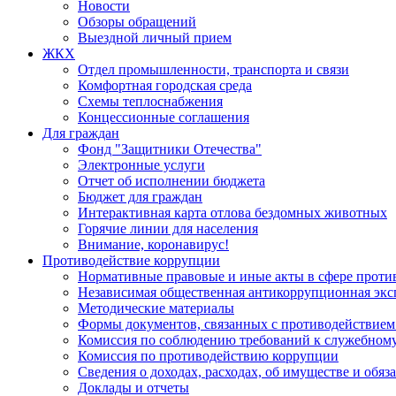
Новости
Обзоры обращений
Выездной личный прием
ЖКХ
Отдел промышленности, транспорта и связи
Комфортная городская среда
Схемы теплоснабжения
Концессионные соглашения
Для граждан
Фонд "Защитники Отечества"
Электронные услуги
Отчет об исполнении бюджета
Бюджет для граждан
Интерактивная карта отлова бездомных животных
Горячие линии для населения
Внимание, коронавирус!
Противодействие коррупции
Нормативные правовые и иные акты в сфере проти
Независимая общественная антикоррупционная экс
Методические материалы
Формы документов, связанных с противодействием
Комиссия по соблюдению требований к служебному
Комиссия по противодействию коррупции
Сведения о доходах, расходах, об имуществе и обяз
Доклады и отчеты