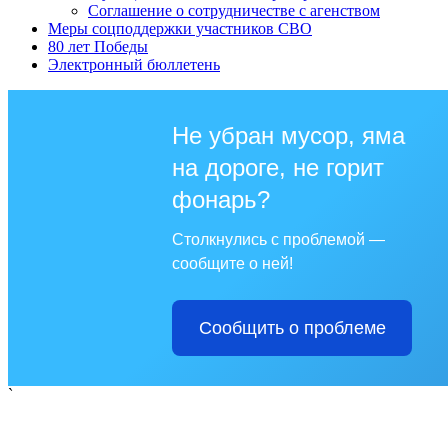
Соглашение о сотрудничестве с агенством
Меры соцподдержки участников СВО
80 лет Победы
Электронный бюллетень
Не убран мусор, яма
на дороге, не горит
фонарь?
Столкнулись с проблемой —
сообщите о ней!
Сообщить о проблеме
`