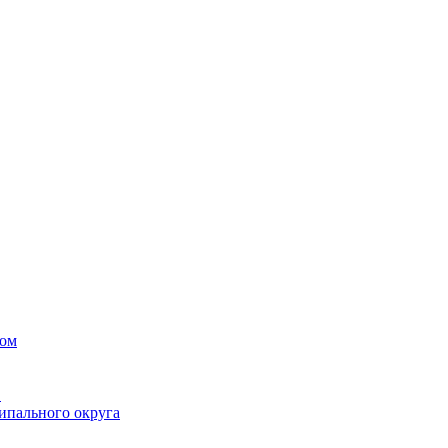
вом
в
ипального округа