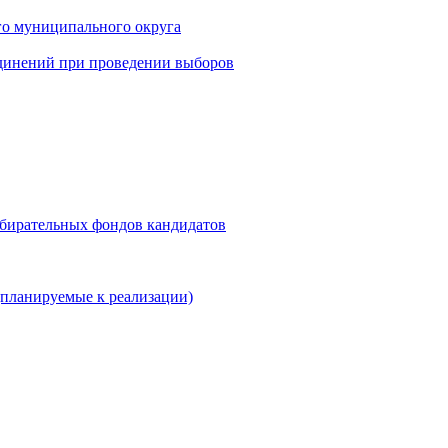
го муниципального округа
динений при проведении выборов
збирательных фондов кандидатов
планируемые к реализации)