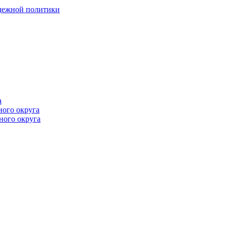
одежной политики
а
ного округа
ного округа