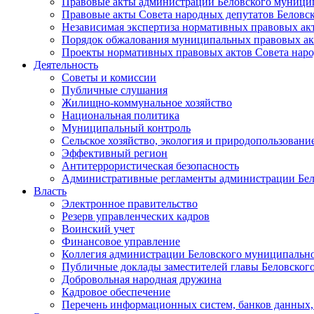
Правовые акты администрации Беловского муници
Правовые акты Совета народных депутатов Беловс
Независимая экспертиза нормативных правовых ак
Порядок обжалования муниципальных правовых ак
Проекты нормативных правовых актов Совета наро
Деятельность
Советы и комиссии
Публичные слушания
Жилищно-коммунальное хозяйство
Национальная политика
Муниципальный контроль
Сельское хозяйство, экология и природопользовани
Эффективный регион
Антитеррористическая безопасность
Административные регламенты администрации Бел
Власть
Электронное правительство
Резерв управленческих кадров
Воинский учет
Финансовое управление
Коллегия администрации Беловского муниципально
Публичные доклады заместителей главы Беловског
Добровольная народная дружина
Кадровое обеспечение
Перечень информационных систем, банков данных, 