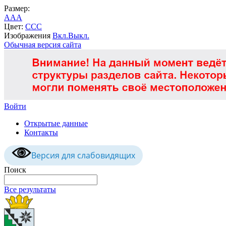
Размер:
A
A
A
Цвет:
C
C
C
Изображения
Вкл.
Выкл.
Обычная версия сайта
Войти
Открытые данные
Контакты
Версия для слабовидящих
Поиск
Все результаты