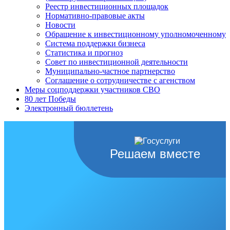
Реестр инвестиционных площадок
Нормативно-правовые акты
Новости
Обращение к инвестиционному уполномоченному
Система поддержки бизнеса
Статистика и прогноз
Совет по инвестиционной деятельности
Муниципально-частное партнерство
Соглашение о сотрудничестве с агенством
Меры соцподдержки участников СВО
80 лет Победы
Электронный бюллетень
Решаем вместе