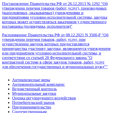
Постановление Правительства РФ от 26.12.2013 № 1292 "Об
утверждении перечня товаров (работ, услуг), производимых
(выполняемых, оказываемых) учреждениями и
предприятиями уголовно-исполнительной системы, закупка
которых может осуществляться заказчиком у единственного
поставщика (подрядчика, исполнителя)"
Распоряжение Правительства РФ от 08.12.2021 N 3500-Р "Об
утверждении перечня товаров, работ, услуг, при
осуществлении закупок которых предоставляются
преимущества участнику закупки, являющемуся учреждением
или предприятием уголовно-исполнительной системы, в
соответствии со статьей 28 Федерального закона "О
контрактной системе в сфере закупок товаров, работ, услуг
для обеспечения государственных и муниципальных нужд""
Антикризисные меры
Антимонопольный комплаенс
Ведомственный контроль
Муниципальные закупки
Оценка регулирующего воздействия
Потребительский рынок
Предпринимательство
Соотечественникам