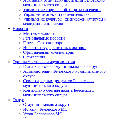
Архивный отдел администрации Беловского
муниципального округа
Управление социальной защиты населения
Управление опеки и попечительства
Управление культуры, физической культуры и
молодежной политики
Новости
Местные новости
Региональные новости
Газета "Сельские зори"
Новости государственных органов
Официальный комментарий
Объявления
Органы местного самоуправления
Глава Беловского муниципального округа
Администрация Беловского муниципального
округа
Совет народных депутатов Беловского
муниципального округа
Контрольно-счётная палата Беловского
муниципального округа
Округ
О муниципальном округе
История Беловского МО
Устав Беловского МО