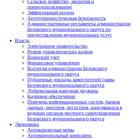
Сельское хозяйство, экология и
природопользование
Эффективный регион
Антитеррористическая безопасность
Административные регламенты администрации
Беловского муниципального округа по
предоставлению муниципальных услуг
Власть
Электронное правительство
Резерв управленческих кадров
Воинский учет
Финансовое управление
Коллегия администрации Беловского
муниципального округа
Публичные доклады заместителей главы
Беловского муниципального округа
Добровольная народная дружина
Кадровое обеспечение
Перечень информационных систем, банков
данных, реестров, регистров, находящихся в
ведении органов местного самоуправления
Беловского муниципального округа
Экономика
Антикризисные меры
Антимонопольный комплаенс