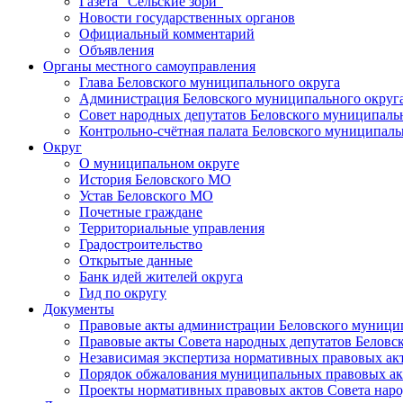
Газета "Сельские зори"
Новости государственных органов
Официальный комментарий
Объявления
Органы местного самоуправления
Глава Беловского муниципального округа
Администрация Беловского муниципального округ
Совет народных депутатов Беловского муниципаль
Контрольно-счётная палата Беловского муниципаль
Округ
О муниципальном округе
История Беловского МО
Устав Беловского МО
Почетные граждане
Территориальные управления
Градостроительство
Открытые данные
Банк идей жителей округа
Гид по округу
Документы
Правовые акты администрации Беловского муници
Правовые акты Совета народных депутатов Беловс
Независимая экспертиза нормативных правовых ак
Порядок обжалования муниципальных правовых ак
Проекты нормативных правовых актов Совета наро