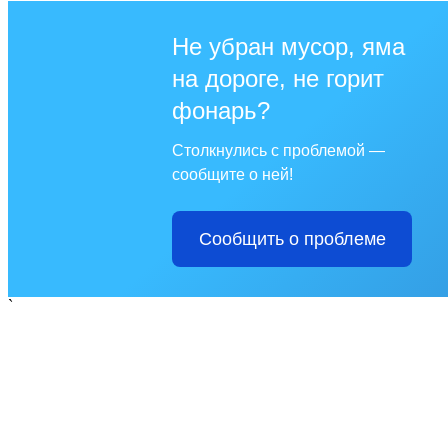
Не убран мусор, яма
на дороге, не горит
фонарь?
Столкнулись с проблемой —
сообщите о ней!
Сообщить о проблеме
`