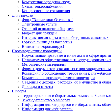
Комфортная городская среда
Схемы теплоснабжения
Концессионные соглашения
Для граждан
Фонд "Защитники Отечества"
Электронные услуги
Отчет об исполнении бюджета
Бюджет для граждан
Интерактивная карта отлова бездомных животных
Горячие линии для населения
Внимание, коронавирус!
Противодействие коррупции
Нормативные правовые и иные акты в сфере проти
Независимая общественная антикоррупционная экс
Методические материалы
Формы документов, связанных с противодействием
Комиссия по соблюдению требований к служебному
Комиссия по противодействию коррупции
Сведения о доходах, расходах, об имуществе и обяз
Доклады и отчеты
Выборы
Территориальная избирательная комиссия Беловско
Законодательство о выборах
Информация для кандидатов и избирательных объе
Информация для избирателей