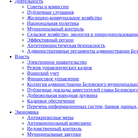
Деятельность
Советы и комиссии
Публичные слушания
Жилищно-коммунальное хозяйство
Национальная политика
Муниципальный контроль
Сельское хозяйство, экология и природопользовани
Эффективный регион
Антитеррористическая безопасность
Административные регламенты администрации Бел
Власть
Электронное правительство
Резерв управленческих кадров
Воинский учет
Финансовое управление
Коллегия администрации Беловского муниципально
Публичные доклады заместителей главы Беловског
Добровольная народная дружина
Кадровое обеспечение
Перечень информационных систем, банков данных, 
Экономика
Антикризисные меры
Антимонопольный комплаенс
Ведомственный контроль
Муниципальные закупки