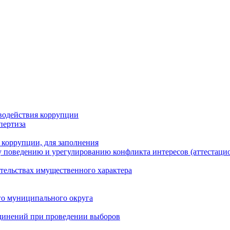
водействия коррупции
пертиза
 коррупции, для заполнения
 поведению и урегулированию конфликта интересов (аттестаци
ательствах имущественного характера
го муниципального округа
динений при проведении выборов