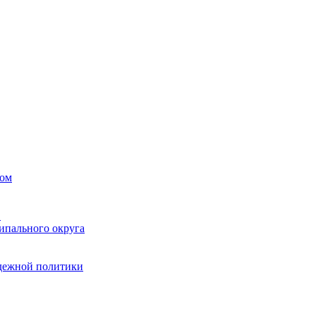
вом
в
ипального округа
одежной политики