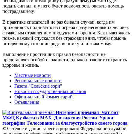
необходимости помощнику (страхующему) можно будет
подать сигнал, и у него будет возможность оказать помощь
пострадавшему.
В практике спасателей не раз бывали случаи, когда им
приходилось поднимать из погреба сразу нескольких человек
с тяжелым отравлением продуктами горения. Как выяснялось
позже, каждый спускался без страховки вниз, чтобы помочь
потерявшему сознание родственнику или знакомому.
Выполнение простейших правил безопасности не
представляет особой сложности, однако позволит сохранить
здоровье и жизнь.
Местные новости
Региональные новости
Газета "Сельские зори"
Новости государственных органов
Официальный комментарий
Объявления
Интернет-приемная
Чат-бот
МФЦ Кузбасса в MAX
Достижения России
Уроки
географии
Голосование за благоустройство своего города
© Сетевое издание зарегистрировано Федеральной службой
по надзору в сфере связи, информационных технологий и