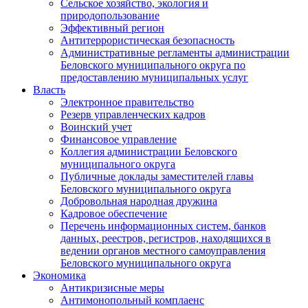
Сельское хозяйство, экология и
природопользование
Эффективный регион
Антитеррористическая безопасность
Административные регламенты администрации
Беловского муниципального округа по
предоставлению муниципальных услуг
Власть
Электронное правительство
Резерв управленческих кадров
Воинский учет
Финансовое управление
Коллегия администрации Беловского
муниципального округа
Публичные доклады заместителей главы
Беловского муниципального округа
Добровольная народная дружина
Кадровое обеспечение
Перечень информационных систем, банков
данных, реестров, регистров, находящихся в
ведении органов местного самоуправления
Беловского муниципального округа
Экономика
Антикризисные меры
Антимонопольный комплаенс