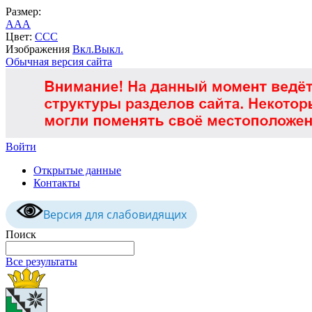
Размер:
A
A
A
Цвет:
C
C
C
Изображения
Вкл.
Выкл.
Обычная версия сайта
Войти
Открытые данные
Контакты
Версия для слабовидящих
Поиск
Все результаты