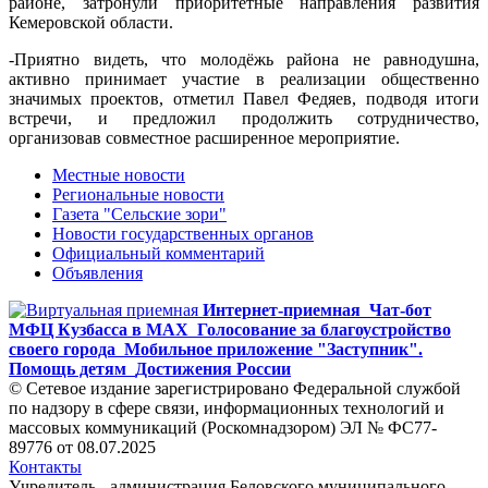
районе, затронули приоритетные направления развития
Кемеровской области.
-Приятно видеть, что молодёжь района не равнодушна,
активно принимает участие в реализации общественно
значимых проектов, отметил Павел Федяев, подводя итоги
встречи, и предложил продолжить сотрудничество,
организовав совместное расширенное мероприятие.
Местные новости
Региональные новости
Газета "Сельские зори"
Новости государственных органов
Официальный комментарий
Объявления
Интернет-приемная
Чат-бот
МФЦ Кузбасса в MAX
Голосование за благоустройство
своего города
Мобильное приложение "Заступник".
Помощь детям
Достижения России
© Сетевое издание зарегистрировано Федеральной службой
по надзору в сфере связи, информационных технологий и
массовых коммуникаций (Роскомнадзором) ЭЛ № ФС77-
89776 от 08.07.2025
Контакты
Учредитель - администрация Беловского муниципального