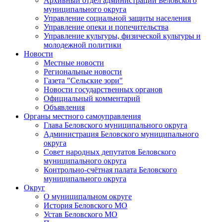
Архивный отдел администрации Беловского
муниципального округа
Управление социальной защиты населения
Управление опеки и попечительства
Управление культуры, физической культуры и
молодежной политики
Новости
Местные новости
Региональные новости
Газета "Сельские зори"
Новости государственных органов
Официальный комментарий
Объявления
Органы местного самоуправления
Глава Беловского муниципального округа
Администрация Беловского муниципального
округа
Совет народных депутатов Беловского
муниципального округа
Контрольно-счётная палата Беловского
муниципального округа
Округ
О муниципальном округе
История Беловского МО
Устав Беловского МО