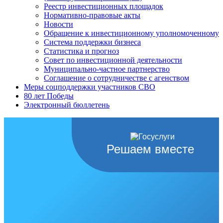
Реестр инвестиционных площадок
Нормативно-правовые акты
Новости
Обращение к инвестиционному уполномоченному
Система поддержки бизнеса
Статистика и прогноз
Совет по инвестиционной деятельности
Муниципально-частное партнерство
Соглашение о сотрудничестве с агенством
Меры соцподдержки участников СВО
80 лет Победы
Электронный бюллетень
Решаем вместе