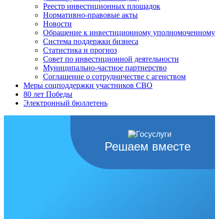
Реестр инвестиционных площадок
Нормативно-правовые акты
Новости
Обращение к инвестиционному уполномоченному
Система поддержки бизнеса
Статистика и прогноз
Совет по инвестиционной деятельности
Муниципально-частное партнерство
Соглашение о сотрудничестве с агенством
Меры соцподдержки участников СВО
80 лет Победы
Электронный бюллетень
Решаем вместе