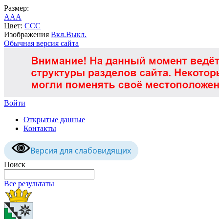
Размер:
A
A
A
Цвет:
C
C
C
Изображения
Вкл.
Выкл.
Обычная версия сайта
Войти
Открытые данные
Контакты
Версия для слабовидящих
Поиск
Все результаты