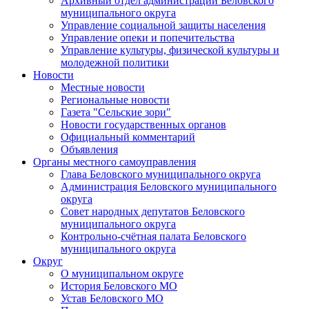
Архивный отдел администрации Беловского
муниципального округа
Управление социальной защиты населения
Управление опеки и попечительства
Управление культуры, физической культуры и
молодежной политики
Новости
Местные новости
Региональные новости
Газета "Сельские зори"
Новости государственных органов
Официальный комментарий
Объявления
Органы местного самоуправления
Глава Беловского муниципального округа
Администрация Беловского муниципального
округа
Совет народных депутатов Беловского
муниципального округа
Контрольно-счётная палата Беловского
муниципального округа
Округ
О муниципальном округе
История Беловского МО
Устав Беловского МО