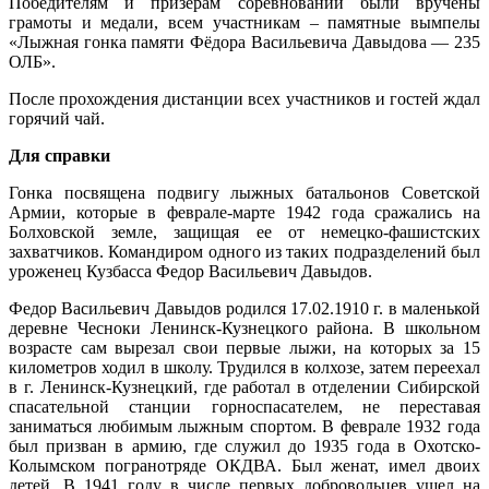
Победителям и призерам соревнований были вручены
грамоты и медали,
всем участникам – памятные вымпелы
«Лыжная гонка памяти Фёдора Васильевича Давыдова — 235
ОЛБ».
После прохождения дистанции всех участников и гостей ждал
горячий чай.
Для справки
Гонка посвящена подвигу лыжных батальонов Советской
Армии, которые в феврале-марте 1942 года сражались на
Болховской земле, защищая ее от немецко-фашистских
захватчиков. Командиром одного из таких подразделений был
уроженец Кузбасса Федор Васильевич Давыдов.
Федор Васильевич Давыдов родился 17.02.1910 г. в маленькой
деревне Чесноки Ленинск-Кузнецкого района. В школьном
возрасте сам вырезал свои первые лыжи, на которых за 15
километров ходил в школу. Трудился в колхозе, затем переехал
в г. Ленинск-Кузнецкий, где работал в отделении Сибирской
спасательной станции горноспасателем, не переставая
заниматься любимым лыжным спортом. В феврале 1932 года
был призван в армию, где служил до 1935 года в Охотско-
Колымском погранотряде ОКДВА. Был женат, имел двоих
детей. В 1941 году в числе первых добровольцев ушел на