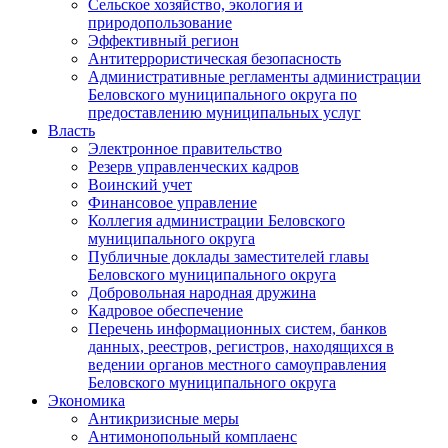
Сельское хозяйство, экология и
природопользование
Эффективный регион
Антитеррористическая безопасность
Административные регламенты администрации
Беловского муниципального округа по
предоставлению муниципальных услуг
Власть
Электронное правительство
Резерв управленческих кадров
Воинский учет
Финансовое управление
Коллегия администрации Беловского
муниципального округа
Публичные доклады заместителей главы
Беловского муниципального округа
Добровольная народная дружина
Кадровое обеспечение
Перечень информационных систем, банков
данных, реестров, регистров, находящихся в
ведении органов местного самоуправления
Беловского муниципального округа
Экономика
Антикризисные меры
Антимонопольный комплаенс