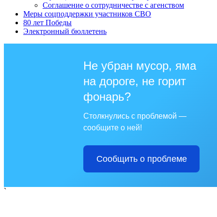
Соглашение о сотрудничестве с агенством
Меры соцподдержки участников СВО
80 лет Победы
Электронный бюллетень
Не убран мусор, яма
на дороге, не горит
фонарь?
Столкнулись с проблемой —
сообщите о ней!
Сообщить о проблеме
`