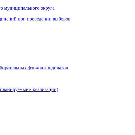
го муниципального округа
динений при проведении выборов
збирательных фондов кандидатов
планируемые к реализации)