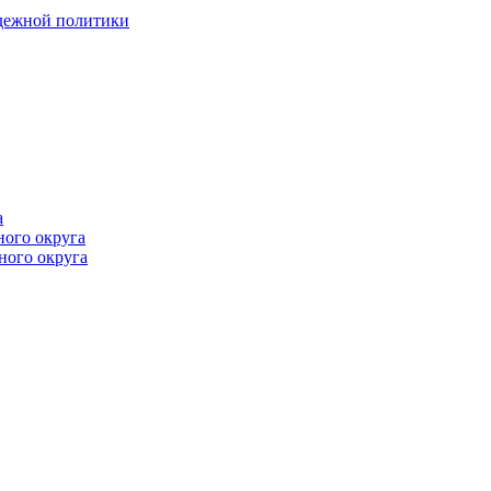
одежной политики
а
ного округа
ного округа