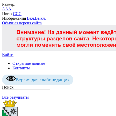
Размер:
A
A
A
Цвет:
C
C
C
Изображения
Вкл.
Выкл.
Обычная версия сайта
Войти
Открытые данные
Контакты
Версия для слабовидящих
Поиск
Все результаты