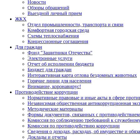
Новости
Обзоры обращений
Выездной личный прием
ЖКХ
Отдел промышленности, транспорта и связи
Комфортная городская среда
Схемы теплоснабжения
Концессионные соглашения
Для граждан
Фонд "Защитники Отечества"
Электронные услуги
Отчет об исполнении бюджета
Бюджет для граждан
Интерактивная карта отлова бездомных животных
Горячие линии для населения
Внимание, коронавирус!
Противодействие коррупции
Нормативные правовые и иные акты в сфере проти
Независимая общественная антикоррупционная экс
Методические материалы
Формы документов, связанных с противодействием
Комиссия по соблюдению требований к служебному
Комиссия по противодействию коррупции
Сведения о доходах, расходах, об имуществе и обяз
Доклады и отчеты