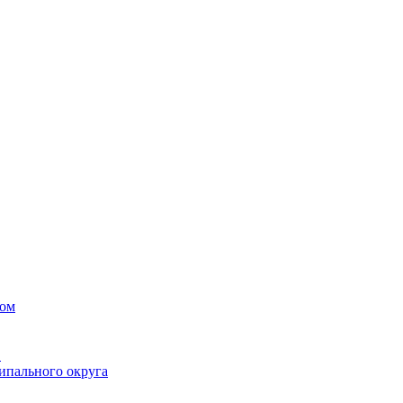
вом
в
ипального округа