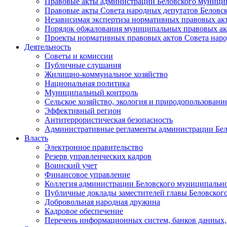
Правовые акты администрации Беловского муници
Правовые акты Совета народных депутатов Беловс
Независимая экспертиза нормативных правовых ак
Порядок обжалования муниципальных правовых ак
Проекты нормативных правовых актов Совета наро
Деятельность
Советы и комиссии
Публичные слушания
Жилищно-коммунальное хозяйство
Национальная политика
Муниципальный контроль
Сельское хозяйство, экология и природопользовани
Эффективный регион
Антитеррористическая безопасность
Административные регламенты администрации Бел
Власть
Электронное правительство
Резерв управленческих кадров
Воинский учет
Финансовое управление
Коллегия администрации Беловского муниципально
Публичные доклады заместителей главы Беловског
Добровольная народная дружина
Кадровое обеспечение
Перечень информационных систем, банков данных, 