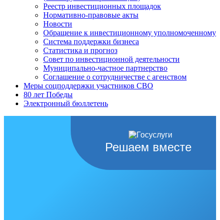
Реестр инвестиционных площадок
Нормативно-правовые акты
Новости
Обращение к инвестиционному уполномоченному
Система поддержки бизнеса
Статистика и прогноз
Совет по инвестиционной деятельности
Муниципально-частное партнерство
Соглашение о сотрудничестве с агенством
Меры соцподдержки участников СВО
80 лет Победы
Электронный бюллетень
Решаем вместе