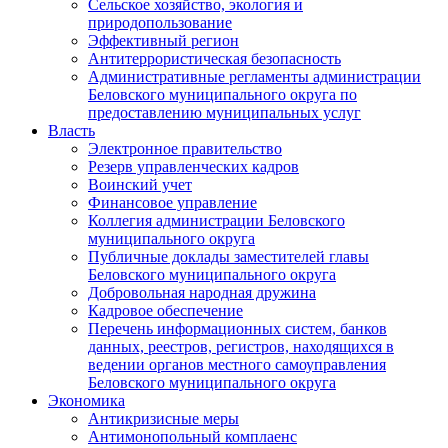
Сельское хозяйство, экология и
природопользование
Эффективный регион
Антитеррористическая безопасность
Административные регламенты администрации
Беловского муниципального округа по
предоставлению муниципальных услуг
Власть
Электронное правительство
Резерв управленческих кадров
Воинский учет
Финансовое управление
Коллегия администрации Беловского
муниципального округа
Публичные доклады заместителей главы
Беловского муниципального округа
Добровольная народная дружина
Кадровое обеспечение
Перечень информационных систем, банков
данных, реестров, регистров, находящихся в
ведении органов местного самоуправления
Беловского муниципального округа
Экономика
Антикризисные меры
Антимонопольный комплаенс