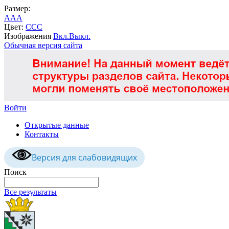
Размер:
A
A
A
Цвет:
C
C
C
Изображения
Вкл.
Выкл.
Обычная версия сайта
Войти
Открытые данные
Контакты
Версия для слабовидящих
Поиск
Все результаты