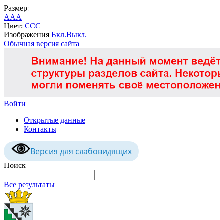
Размер:
A
A
A
Цвет:
C
C
C
Изображения
Вкл.
Выкл.
Обычная версия сайта
Войти
Открытые данные
Контакты
Версия для слабовидящих
Поиск
Все результаты