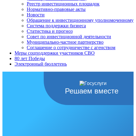
Реестр инвестиционных площадок
Нормативно-правовые акты
Новости
Обращение к инвестиционному уполномоченному
Система поддержки бизнеса
Статистика и прогноз
Совет по инвестиционной деятельности
Муниципально-частное партнерство
Соглашение о сотрудничестве с агенством
Меры соцподдержки участников СВО
80 лет Победы
Электронный бюллетень
Решаем вместе