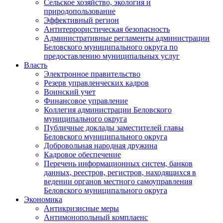
Сельское хозяйство, экология и
природопользование
Эффективный регион
Антитеррористическая безопасность
Административные регламенты администрации
Беловского муниципального округа по
предоставлению муниципальных услуг
Власть
Электронное правительство
Резерв управленческих кадров
Воинский учет
Финансовое управление
Коллегия администрации Беловского
муниципального округа
Публичные доклады заместителей главы
Беловского муниципального округа
Добровольная народная дружина
Кадровое обеспечение
Перечень информационных систем, банков
данных, реестров, регистров, находящихся в
ведении органов местного самоуправления
Беловского муниципального округа
Экономика
Антикризисные меры
Антимонопольный комплаенс