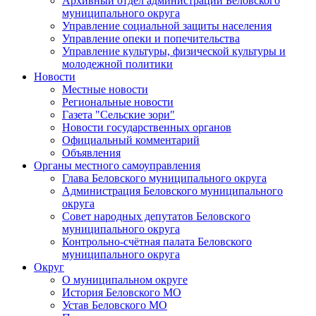
Архивный отдел администрации Беловского
муниципального округа
Управление социальной защиты населения
Управление опеки и попечительства
Управление культуры, физической культуры и
молодежной политики
Новости
Местные новости
Региональные новости
Газета "Сельские зори"
Новости государственных органов
Официальный комментарий
Объявления
Органы местного самоуправления
Глава Беловского муниципального округа
Администрация Беловского муниципального
округа
Совет народных депутатов Беловского
муниципального округа
Контрольно-счётная палата Беловского
муниципального округа
Округ
О муниципальном округе
История Беловского МО
Устав Беловского МО