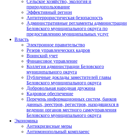
Сельское хозяйство, экология и
природопользование
Эффективный регион
Антитеррористическая безопасность
Административные регламенты администрации
Беловского муниципального округа по
предоставлению муниципальных услуг
Власть
Электронное правительство
Резерв управленческих кадров
Воинский учет
Финансовое управление
Коллегия администрации Беловского
муниципального округа
Публичные доклады заместителей главы
Беловского муниципального округа
Добровольная народная дружина
Кадровое обеспечение
Перечень информационных систем, банков
данных, реестров, регистров, находящихся в
ведении органов местного самоуправления
Беловского муниципального округа
Экономика
Антикризисные меры
Антимонопольный комплаенс