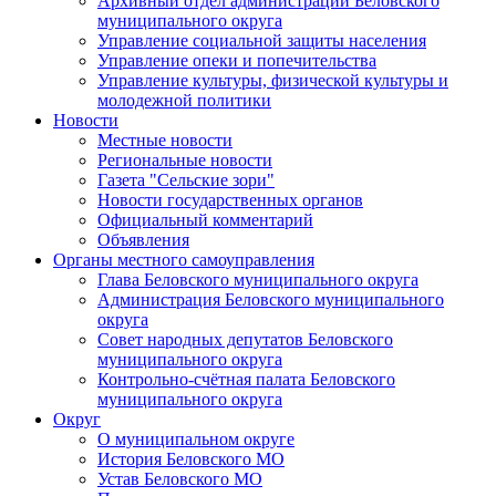
Архивный отдел администрации Беловского
муниципального округа
Управление социальной защиты населения
Управление опеки и попечительства
Управление культуры, физической культуры и
молодежной политики
Новости
Местные новости
Региональные новости
Газета "Сельские зори"
Новости государственных органов
Официальный комментарий
Объявления
Органы местного самоуправления
Глава Беловского муниципального округа
Администрация Беловского муниципального
округа
Совет народных депутатов Беловского
муниципального округа
Контрольно-счётная палата Беловского
муниципального округа
Округ
О муниципальном округе
История Беловского МО
Устав Беловского МО