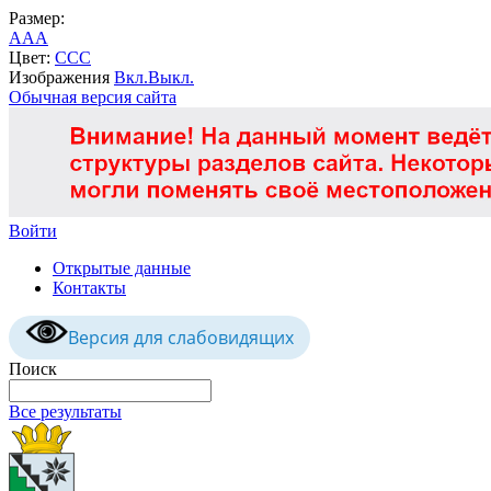
Размер:
A
A
A
Цвет:
C
C
C
Изображения
Вкл.
Выкл.
Обычная версия сайта
Войти
Открытые данные
Контакты
Версия для слабовидящих
Поиск
Все результаты