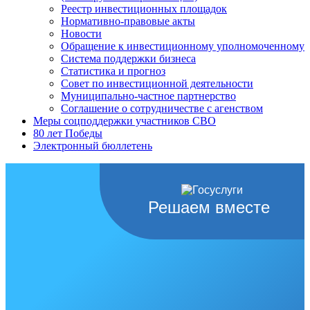
Реестр инвестиционных площадок
Нормативно-правовые акты
Новости
Обращение к инвестиционному уполномоченному
Система поддержки бизнеса
Статистика и прогноз
Совет по инвестиционной деятельности
Муниципально-частное партнерство
Соглашение о сотрудничестве с агенством
Меры соцподдержки участников СВО
80 лет Победы
Электронный бюллетень
Решаем вместе