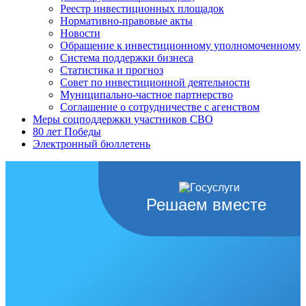
Реестр инвестиционных площадок
Нормативно-правовые акты
Новости
Обращение к инвестиционному уполномоченному
Система поддержки бизнеса
Статистика и прогноз
Совет по инвестиционной деятельности
Муниципально-частное партнерство
Соглашение о сотрудничестве с агенством
Меры соцподдержки участников СВО
80 лет Победы
Электронный бюллетень
Решаем вместе