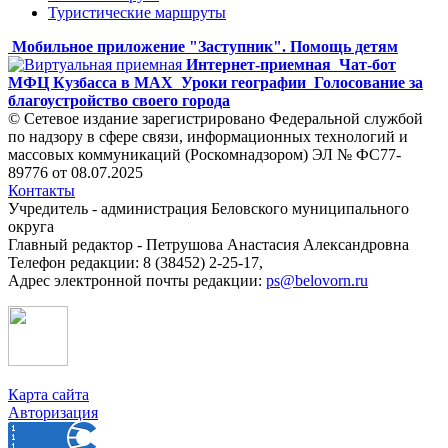
Туристические маршруты
Мобильное приложение "Заступник". Помощь детям
Интернет-приемная
Чат-бот
МФЦ Кузбасса в MAX
Уроки географии
Голосование за
благоустройство своего города
© Сетевое издание зарегистрировано Федеральной службой
по надзору в сфере связи, информационных технологий и
массовых коммуникаций (Роскомнадзором) ЭЛ № ФС77-
89776 от 08.07.2025
Контакты
Учредитель - администрация Беловского муниципального
округа
Главный редактор - Петрушова Анастасия Александровна
Телефон редакции: 8 (38452) 2-25-17,
Адрес электронной почты редакции:
ps@belovorn.ru
Карта сайта
Авторизация