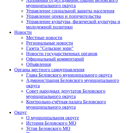
Архивный отдел администрации Беловского
муниципального округа
Управление социальной защиты населения
Управление опеки и попечительства
Управление культуры, физической культуры и
молодежной политики
Новости
Местные новости
Региональные новости
Газета "Сельские зори"
Новости государственных органов
Официальный комментарий
Объявления
Органы местного самоуправления
Глава Беловского муниципального округа
Администрация Беловского муниципального
округа
Совет народных депутатов Беловского
муниципального округа
Контрольно-счётная палата Беловского
муниципального округа
Округ
О муниципальном округе
История Беловского МО
Устав Беловского МО