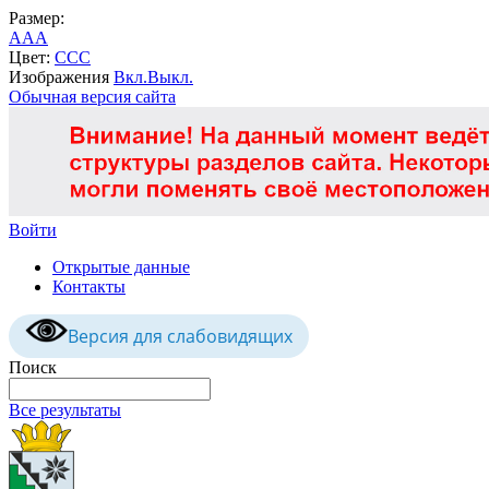
Размер:
A
A
A
Цвет:
C
C
C
Изображения
Вкл.
Выкл.
Обычная версия сайта
Войти
Открытые данные
Контакты
Версия для слабовидящих
Поиск
Все результаты