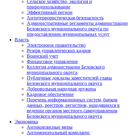
Сельское хозяйство, экология и
природопользование
Эффективный регион
Антитеррористическая безопасность
Административные регламенты администрации
Беловского муниципального округа по
предоставлению муниципальных услуг
Власть
Электронное правительство
Резерв управленческих кадров
Воинский учет
Финансовое управление
Коллегия администрации Беловского
муниципального округа
Публичные доклады заместителей главы
Беловского муниципального округа
Добровольная народная дружина
Кадровое обеспечение
Перечень информационных систем, банков
данных, реестров, регистров, находящихся в
ведении органов местного самоуправления
Беловского муниципального округа
Экономика
Антикризисные меры
Антимонопольный комплаенс