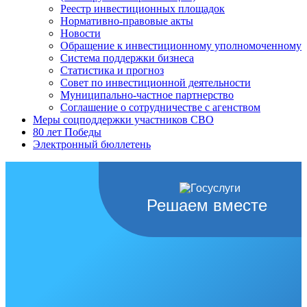
Реестр инвестиционных площадок
Нормативно-правовые акты
Новости
Обращение к инвестиционному уполномоченному
Система поддержки бизнеса
Статистика и прогноз
Совет по инвестиционной деятельности
Муниципально-частное партнерство
Соглашение о сотрудничестве с агенством
Меры соцподдержки участников СВО
80 лет Победы
Электронный бюллетень
Решаем вместе