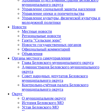
Архивный отдел администрации Беловского
муниципального округа
Управление социальной защиты населения
Управление опеки и попечительства
Управление культуры, физической культуры и
молодежной политики
Новости
Местные новости
Региональные новости
Газета "Сельские зори"
Новости государственных органов
Официальный комментарий
Объявления
Органы местного самоуправления
Глава Беловского муниципального округа
Администрация Беловского муниципального
округа
Совет народных депутатов Беловского
муниципального округа
Контрольно-счётная палата Беловского
муниципального округа
Округ
О муниципальном округе
История Беловского МО
Устав Беловского МО