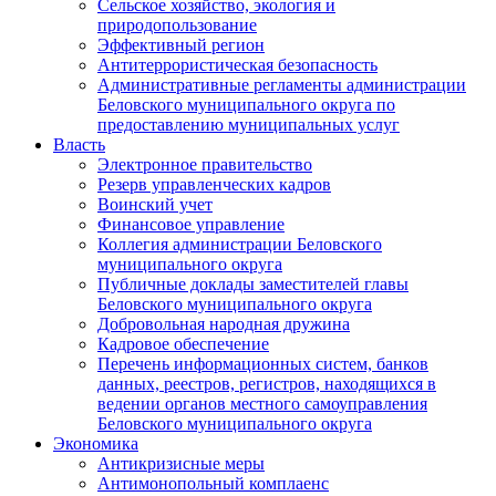
Сельское хозяйство, экология и
природопользование
Эффективный регион
Антитеррористическая безопасность
Административные регламенты администрации
Беловского муниципального округа по
предоставлению муниципальных услуг
Власть
Электронное правительство
Резерв управленческих кадров
Воинский учет
Финансовое управление
Коллегия администрации Беловского
муниципального округа
Публичные доклады заместителей главы
Беловского муниципального округа
Добровольная народная дружина
Кадровое обеспечение
Перечень информационных систем, банков
данных, реестров, регистров, находящихся в
ведении органов местного самоуправления
Беловского муниципального округа
Экономика
Антикризисные меры
Антимонопольный комплаенс