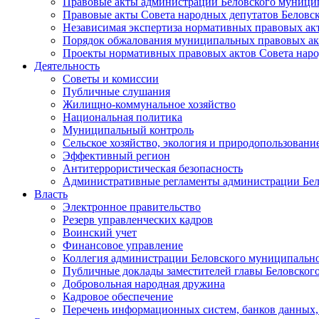
Правовые акты администрации Беловского муници
Правовые акты Совета народных депутатов Беловс
Независимая экспертиза нормативных правовых ак
Порядок обжалования муниципальных правовых ак
Проекты нормативных правовых актов Совета наро
Деятельность
Советы и комиссии
Публичные слушания
Жилищно-коммунальное хозяйство
Национальная политика
Муниципальный контроль
Сельское хозяйство, экология и природопользовани
Эффективный регион
Антитеррористическая безопасность
Административные регламенты администрации Бел
Власть
Электронное правительство
Резерв управленческих кадров
Воинский учет
Финансовое управление
Коллегия администрации Беловского муниципально
Публичные доклады заместителей главы Беловског
Добровольная народная дружина
Кадровое обеспечение
Перечень информационных систем, банков данных, 