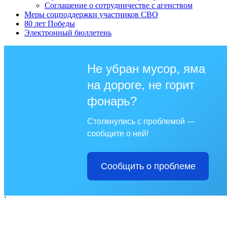
Соглашение о сотрудничестве с агенством
Меры соцподдержки участников СВО
80 лет Победы
Электронный бюллетень
Не убран мусор, яма
на дороге, не горит
фонарь?
Столкнулись с проблемой —
сообщите о ней!
Сообщить о проблеме
`