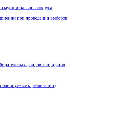
го муниципального округа
динений при проведении выборов
збирательных фондов кандидатов
планируемые к реализации)