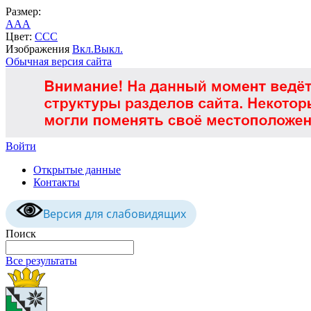
Размер:
A
A
A
Цвет:
C
C
C
Изображения
Вкл.
Выкл.
Обычная версия сайта
Войти
Открытые данные
Контакты
Версия для слабовидящих
Поиск
Все результаты