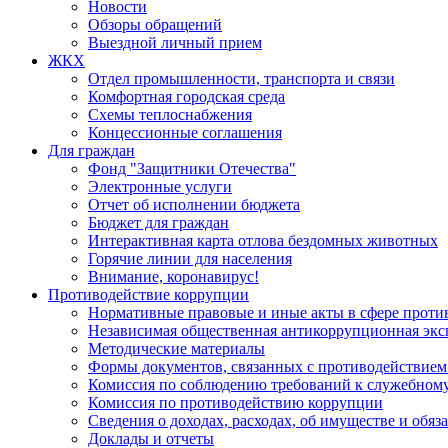
Новости
Обзоры обращений
Выездной личный прием
ЖКХ
Отдел промышленности, транспорта и связи
Комфортная городская среда
Схемы теплоснабжения
Концессионные соглашения
Для граждан
Фонд "Защитники Отечества"
Электронные услуги
Отчет об исполнении бюджета
Бюджет для граждан
Интерактивная карта отлова бездомных животных
Горячие линии для населения
Внимание, коронавирус!
Противодействие коррупции
Нормативные правовые и иные акты в сфере проти
Независимая общественная антикоррупционная экс
Методические материалы
Формы документов, связанных с противодействием
Комиссия по соблюдению требований к служебному
Комиссия по противодействию коррупции
Сведения о доходах, расходах, об имуществе и обяз
Доклады и отчеты