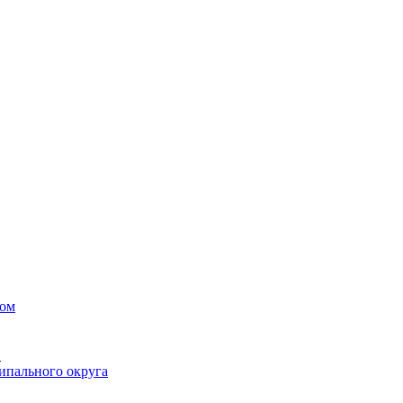
вом
в
ипального округа