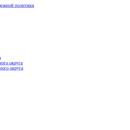
одежной политики
а
ного округа
ного округа