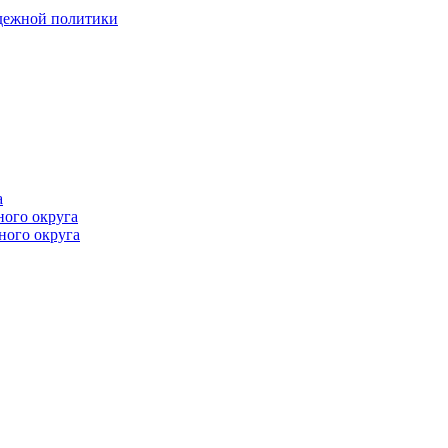
одежной политики
а
ного округа
ного округа