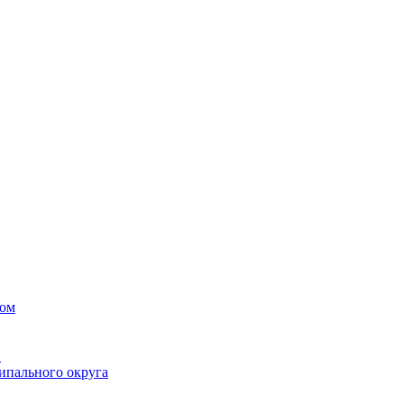
вом
в
ипального округа