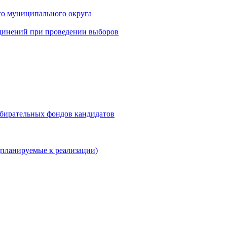
го муниципального округа
динений при проведении выборов
збирательных фондов кандидатов
планируемые к реализации)