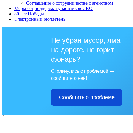
Соглашение о сотрудничестве с агенством
Меры соцподдержки участников СВО
80 лет Победы
Электронный бюллетень
Не убран мусор, яма
на дороге, не горит
фонарь?
Столкнулись с проблемой —
сообщите о ней!
Сообщить о проблеме
`