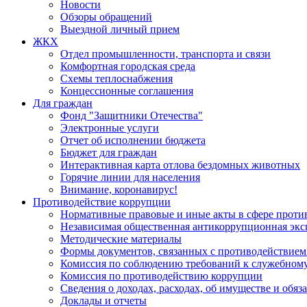
Новости
Обзоры обращений
Выездной личный прием
ЖКХ
Отдел промышленности, транспорта и связи
Комфортная городская среда
Схемы теплоснабжения
Концессионные соглашения
Для граждан
Фонд "Защитники Отечества"
Электронные услуги
Отчет об исполнении бюджета
Бюджет для граждан
Интерактивная карта отлова бездомных животных
Горячие линии для населения
Внимание, коронавирус!
Противодействие коррупции
Нормативные правовые и иные акты в сфере проти
Независимая общественная антикоррупционная экс
Методические материалы
Формы документов, связанных с противодействием
Комиссия по соблюдению требований к служебному
Комиссия по противодействию коррупции
Сведения о доходах, расходах, об имуществе и обяз
Доклады и отчеты