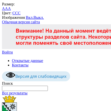
Размер:
A
A
A
Цвет:
C
C
C
Изображения
Вкл.
Выкл.
Обычная версия сайта
Войти
Открытые данные
Контакты
Версия для слабовидящих
Поиск
Все результаты