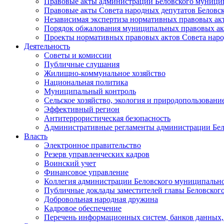
Правовые акты администрации Беловского муници
Правовые акты Совета народных депутатов Беловс
Независимая экспертиза нормативных правовых ак
Порядок обжалования муниципальных правовых ак
Проекты нормативных правовых актов Совета наро
Деятельность
Советы и комиссии
Публичные слушания
Жилищно-коммунальное хозяйство
Национальная политика
Муниципальный контроль
Сельское хозяйство, экология и природопользовани
Эффективный регион
Антитеррористическая безопасность
Административные регламенты администрации Бел
Власть
Электронное правительство
Резерв управленческих кадров
Воинский учет
Финансовое управление
Коллегия администрации Беловского муниципально
Публичные доклады заместителей главы Беловског
Добровольная народная дружина
Кадровое обеспечение
Перечень информационных систем, банков данных, 