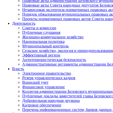
Правовые акты администрации Беловского муници
Правовые акты Совета народных депутатов Беловс
Независимая экспертиза нормативных правовых ак
Порядок обжалования муниципальных правовых ак
Проекты нормативных правовых актов Совета наро
Деятельность
Советы и комиссии
Публичные слушания
Жилищно-коммунальное хозяйство
Национальная политика
Муниципальный контроль
Сельское хозяйство, экология и природопользовани
Эффективный регион
Антитеррористическая безопасность
Административные регламенты администрации Бел
Власть
Электронное правительство
Резерв управленческих кадров
Воинский учет
Финансовое управление
Коллегия администрации Беловского муниципально
Публичные доклады заместителей главы Беловског
Добровольная народная дружина
Кадровое обеспечение
Перечень информационных систем, банков данных, 