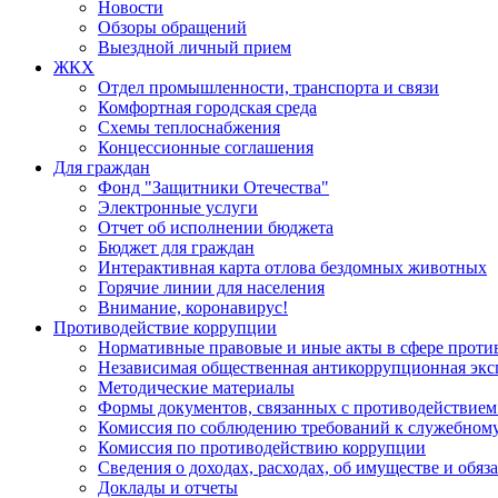
Новости
Обзоры обращений
Выездной личный прием
ЖКХ
Отдел промышленности, транспорта и связи
Комфортная городская среда
Схемы теплоснабжения
Концессионные соглашения
Для граждан
Фонд "Защитники Отечества"
Электронные услуги
Отчет об исполнении бюджета
Бюджет для граждан
Интерактивная карта отлова бездомных животных
Горячие линии для населения
Внимание, коронавирус!
Противодействие коррупции
Нормативные правовые и иные акты в сфере проти
Независимая общественная антикоррупционная экс
Методические материалы
Формы документов, связанных с противодействием
Комиссия по соблюдению требований к служебному
Комиссия по противодействию коррупции
Сведения о доходах, расходах, об имуществе и обяз
Доклады и отчеты