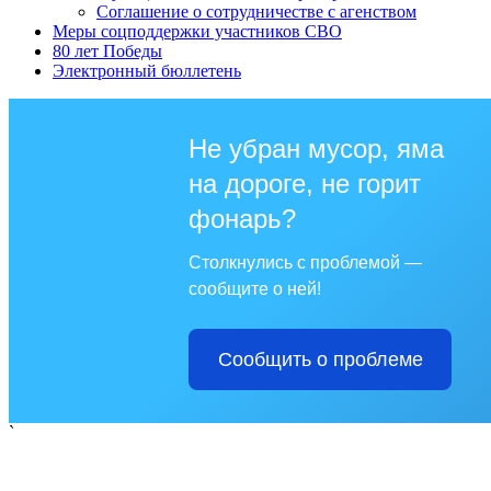
Соглашение о сотрудничестве с агенством
Меры соцподдержки участников СВО
80 лет Победы
Электронный бюллетень
Не убран мусор, яма
на дороге, не горит
фонарь?
Столкнулись с проблемой —
сообщите о ней!
Сообщить о проблеме
`