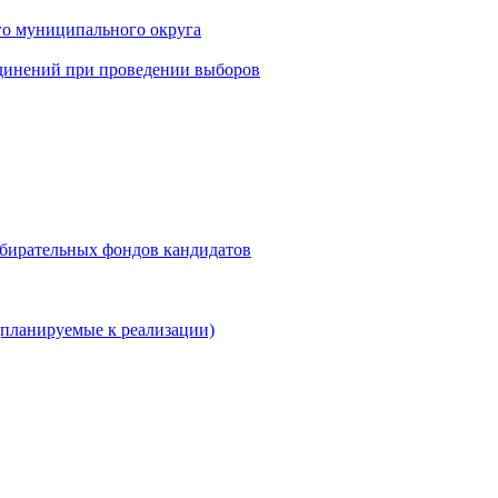
го муниципального округа
динений при проведении выборов
збирательных фондов кандидатов
планируемые к реализации)