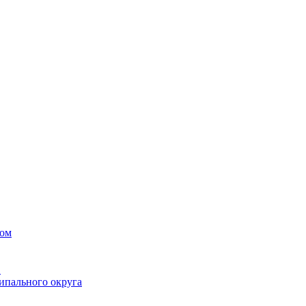
вом
в
ипального округа