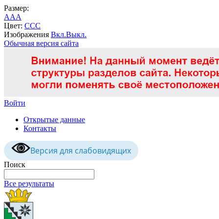
Размер:
A
A
A
Цвет:
C
C
C
Изображения
Вкл.
Выкл.
Обычная версия сайта
Войти
Открытые данные
Контакты
Версия для слабовидящих
Поиск
Все результаты