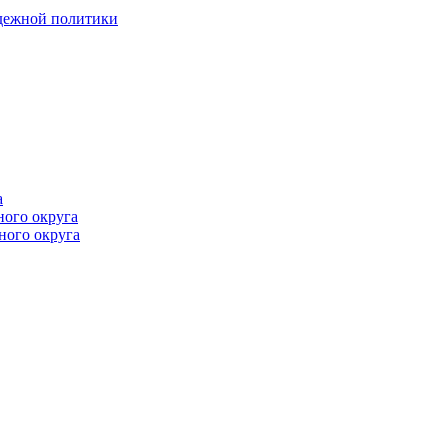
одежной политики
а
ного округа
ного округа