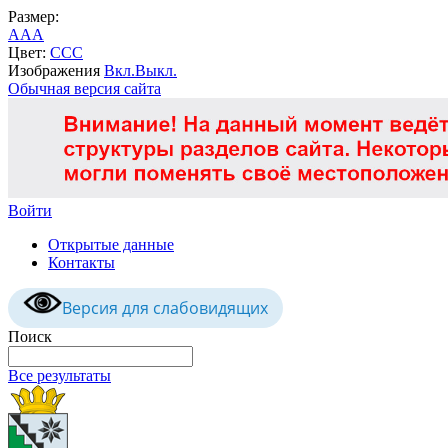
Размер:
A
A
A
Цвет:
C
C
C
Изображения
Вкл.
Выкл.
Обычная версия сайта
Войти
Открытые данные
Контакты
Версия для слабовидящих
Поиск
Все результаты