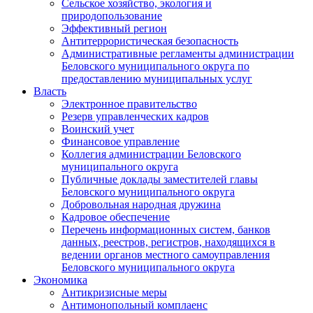
Сельское хозяйство, экология и
природопользование
Эффективный регион
Антитеррористическая безопасность
Административные регламенты администрации
Беловского муниципального округа по
предоставлению муниципальных услуг
Власть
Электронное правительство
Резерв управленческих кадров
Воинский учет
Финансовое управление
Коллегия администрации Беловского
муниципального округа
Публичные доклады заместителей главы
Беловского муниципального округа
Добровольная народная дружина
Кадровое обеспечение
Перечень информационных систем, банков
данных, реестров, регистров, находящихся в
ведении органов местного самоуправления
Беловского муниципального округа
Экономика
Антикризисные меры
Антимонопольный комплаенс