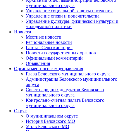
Архивный отдел администрации Беловского
муниципального округа
Управление социальной защиты населения
Управление опеки и попечительства
Управление культуры, физической культуры и
молодежной политики
Новости
Местные новости
Региональные новости
Газета "Сельские зори"
Новости государственных органов
Официальный комментарий
Объявления
Органы местного самоуправления
Глава Беловского муниципального округа
Администрация Беловского муниципального
округа
Совет народных депутатов Беловского
муниципального округа
Контрольно-счётная палата Беловского
муниципального округа
Округ
О муниципальном округе
История Беловского МО
Устав Беловского МО