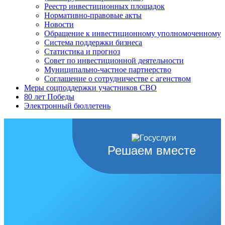
Реестр инвестиционных площадок
Нормативно-правовые акты
Новости
Обращение к инвестиционному уполномоченному
Система поддержки бизнеса
Статистика и прогноз
Совет по инвестиционной деятельности
Муниципально-частное партнерство
Соглашение о сотрудничестве с агенством
Меры соцподдержки участников СВО
80 лет Победы
Электронный бюллетень
Решаем вместе