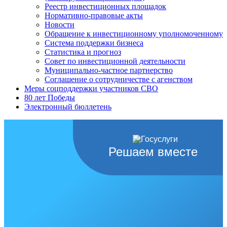
Реестр инвестиционных площадок
Нормативно-правовые акты
Новости
Обращение к инвестиционному уполномоченному
Система поддержки бизнеса
Статистика и прогноз
Совет по инвестиционной деятельности
Муниципально-частное партнерство
Соглашение о сотрудничестве с агенством
Меры соцподдержки участников СВО
80 лет Победы
Электронный бюллетень
Решаем вместе