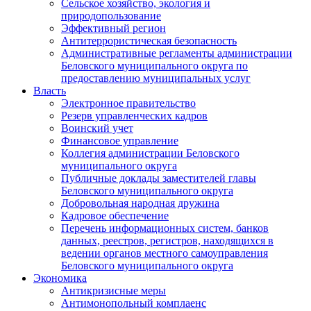
Сельское хозяйство, экология и
природопользование
Эффективный регион
Антитеррористическая безопасность
Административные регламенты администрации
Беловского муниципального округа по
предоставлению муниципальных услуг
Власть
Электронное правительство
Резерв управленческих кадров
Воинский учет
Финансовое управление
Коллегия администрации Беловского
муниципального округа
Публичные доклады заместителей главы
Беловского муниципального округа
Добровольная народная дружина
Кадровое обеспечение
Перечень информационных систем, банков
данных, реестров, регистров, находящихся в
ведении органов местного самоуправления
Беловского муниципального округа
Экономика
Антикризисные меры
Антимонопольный комплаенс