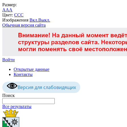
Размер:
A
A
A
Цвет:
C
C
C
Изображения
Вкл.
Выкл.
Обычная версия сайта
Войти
Открытые данные
Контакты
Версия для слабовидящих
Поиск
Все результаты