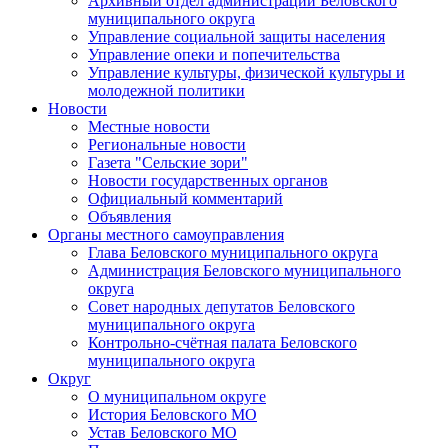
Архивный отдел администрации Беловского
муниципального округа
Управление социальной защиты населения
Управление опеки и попечительства
Управление культуры, физической культуры и
молодежной политики
Новости
Местные новости
Региональные новости
Газета "Сельские зори"
Новости государственных органов
Официальный комментарий
Объявления
Органы местного самоуправления
Глава Беловского муниципального округа
Администрация Беловского муниципального
округа
Совет народных депутатов Беловского
муниципального округа
Контрольно-счётная палата Беловского
муниципального округа
Округ
О муниципальном округе
История Беловского МО
Устав Беловского МО