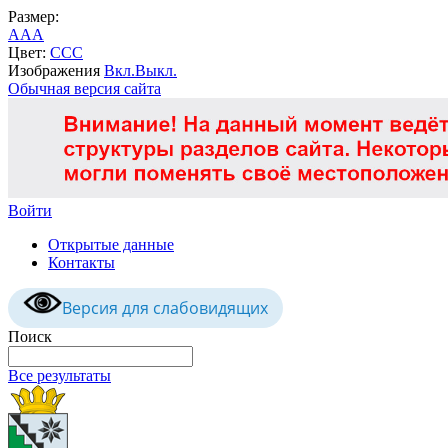
Размер:
A
A
A
Цвет:
C
C
C
Изображения
Вкл.
Выкл.
Обычная версия сайта
Войти
Открытые данные
Контакты
Версия для слабовидящих
Поиск
Все результаты