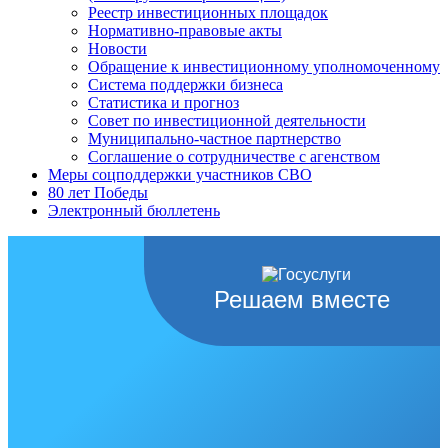
Реестр инвестиционных площадок
Нормативно-правовые акты
Новости
Обращение к инвестиционному уполномоченному
Система поддержки бизнеса
Статистика и прогноз
Совет по инвестиционной деятельности
Муниципально-частное партнерство
Соглашение о сотрудничестве с агенством
Меры соцподдержки участников СВО
80 лет Победы
Электронный бюллетень
Решаем вместе