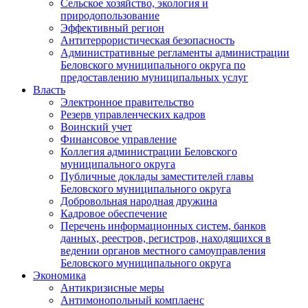
Сельское хозяйство, экология и
природопользование
Эффективный регион
Антитеррористическая безопасность
Административные регламенты администрации
Беловского муниципального округа по
предоставлению муниципальных услуг
Власть
Электронное правительство
Резерв управленческих кадров
Воинский учет
Финансовое управление
Коллегия администрации Беловского
муниципального округа
Публичные доклады заместителей главы
Беловского муниципального округа
Добровольная народная дружина
Кадровое обеспечение
Перечень информационных систем, банков
данных, реестров, регистров, находящихся в
ведении органов местного самоуправления
Беловского муниципального округа
Экономика
Антикризисные меры
Антимонопольный комплаенс