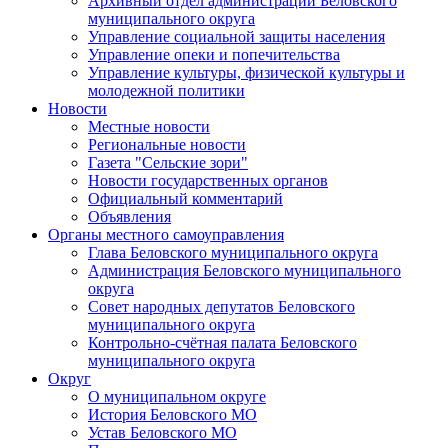
Архивный отдел администрации Беловского
муниципального округа
Управление социальной защиты населения
Управление опеки и попечительства
Управление культуры, физической культуры и
молодежной политики
Новости
Местные новости
Региональные новости
Газета "Сельские зори"
Новости государственных органов
Официальный комментарий
Объявления
Органы местного самоуправления
Глава Беловского муниципального округа
Администрация Беловского муниципального
округа
Совет народных депутатов Беловского
муниципального округа
Контрольно-счётная палата Беловского
муниципального округа
Округ
О муниципальном округе
История Беловского МО
Устав Беловского МО