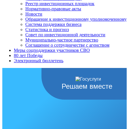
Реестр инвестиционных площадок
Нормативно-правовые акты
Новости
Обращение к инвестиционному уполномоченному
Система поддержки бизнеса
Статистика и прогноз
Совет по инвестиционной деятельности
Муниципально-частное партнерство
Соглашение о сотрудничестве с агенством
Меры соцподдержки участников СВО
80 лет Победы
Электронный бюллетень
Решаем вместе