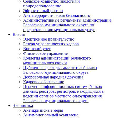
Сельское хозяйство, экология и
природопользование
Эффективный регион
Антитеррористическая безопасность
Административные регламенты администрации
Беловского муниципального округа по
предоставлению муниципальных услуг
Власть
Электронное правительство
Резерв управленческих кадров
Воинский учет
Финансовое управление
Коллегия администрации Беловского
муниципального округа
Публичные доклады заместителей главы
Беловского муниципального округа
Добровольная народная дружина
Кадровое обеспечение
Перечень информационных систем, банков
данных, реестров, регистров, находящихся в
ведении органов местного самоуправления
Беловского муниципального округа
Экономика
Антикризисные меры
Антимонопольный комплаенс