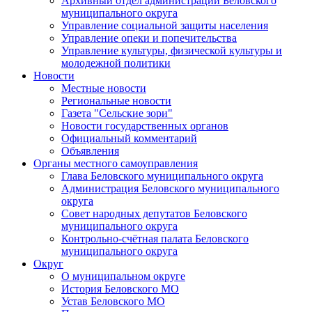
Архивный отдел администрации Беловского
муниципального округа
Управление социальной защиты населения
Управление опеки и попечительства
Управление культуры, физической культуры и
молодежной политики
Новости
Местные новости
Региональные новости
Газета "Сельские зори"
Новости государственных органов
Официальный комментарий
Объявления
Органы местного самоуправления
Глава Беловского муниципального округа
Администрация Беловского муниципального
округа
Совет народных депутатов Беловского
муниципального округа
Контрольно-счётная палата Беловского
муниципального округа
Округ
О муниципальном округе
История Беловского МО
Устав Беловского МО