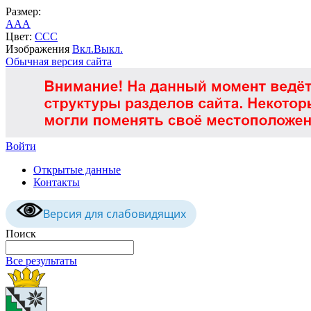
Размер:
A
A
A
Цвет:
C
C
C
Изображения
Вкл.
Выкл.
Обычная версия сайта
Войти
Открытые данные
Контакты
Версия для слабовидящих
Поиск
Все результаты