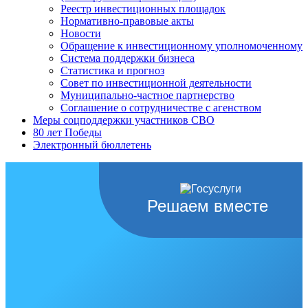
Реестр инвестиционных площадок
Нормативно-правовые акты
Новости
Обращение к инвестиционному уполномоченному
Система поддержки бизнеса
Статистика и прогноз
Совет по инвестиционной деятельности
Муниципально-частное партнерство
Соглашение о сотрудничестве с агенством
Меры соцподдержки участников СВО
80 лет Победы
Электронный бюллетень
Решаем вместе