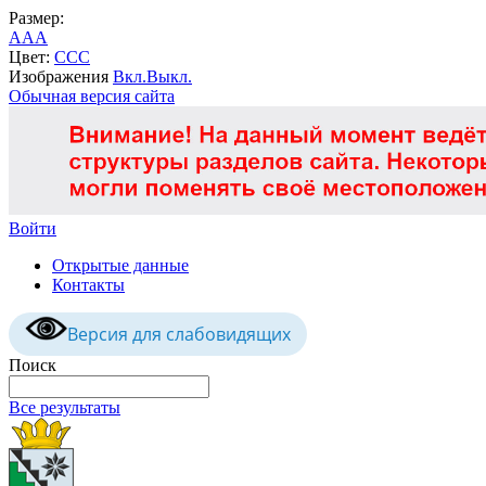
Размер:
A
A
A
Цвет:
C
C
C
Изображения
Вкл.
Выкл.
Обычная версия сайта
Войти
Открытые данные
Контакты
Версия для слабовидящих
Поиск
Все результаты