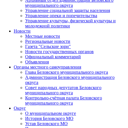
Архивный отдел администрации Беловского
муниципального округа
Управление социальной защиты населения
Управление опеки и попечительства
Управление культуры, физической культуры и
молодежной политики
Новости
Местные новости
Региональные новости
Газета "Сельские зори"
Новости государственных органов
Официальный комментарий
Объявления
Органы местного самоуправления
Глава Беловского муниципального округа
Администрация Беловского муниципального
округа
Совет народных депутатов Беловского
муниципального округа
Контрольно-счётная палата Беловского
муниципального округа
Округ
О муниципальном округе
История Беловского МО
Устав Беловского МО