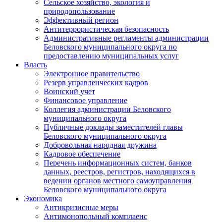
Сельское хозяйство, экология и
природопользование
Эффективный регион
Антитеррористическая безопасность
Административные регламенты администрации
Беловского муниципального округа по
предоставлению муниципальных услуг
Власть
Электронное правительство
Резерв управленческих кадров
Воинский учет
Финансовое управление
Коллегия администрации Беловского
муниципального округа
Публичные доклады заместителей главы
Беловского муниципального округа
Добровольная народная дружина
Кадровое обеспечение
Перечень информационных систем, банков
данных, реестров, регистров, находящихся в
ведении органов местного самоуправления
Беловского муниципального округа
Экономика
Антикризисные меры
Антимонопольный комплаенс