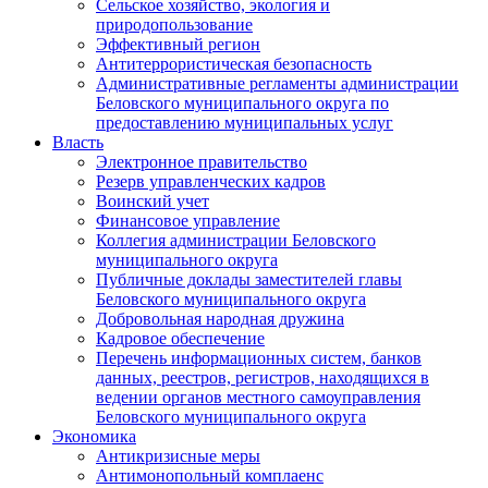
Сельское хозяйство, экология и
природопользование
Эффективный регион
Антитеррористическая безопасность
Административные регламенты администрации
Беловского муниципального округа по
предоставлению муниципальных услуг
Власть
Электронное правительство
Резерв управленческих кадров
Воинский учет
Финансовое управление
Коллегия администрации Беловского
муниципального округа
Публичные доклады заместителей главы
Беловского муниципального округа
Добровольная народная дружина
Кадровое обеспечение
Перечень информационных систем, банков
данных, реестров, регистров, находящихся в
ведении органов местного самоуправления
Беловского муниципального округа
Экономика
Антикризисные меры
Антимонопольный комплаенс