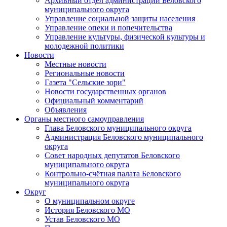
Архивный отдел администрации Беловского
муниципального округа
Управление социальной защиты населения
Управление опеки и попечительства
Управление культуры, физической культуры и
молодежной политики
Новости
Местные новости
Региональные новости
Газета "Сельские зори"
Новости государственных органов
Официальный комментарий
Объявления
Органы местного самоуправления
Глава Беловского муниципального округа
Администрация Беловского муниципального
округа
Совет народных депутатов Беловского
муниципального округа
Контрольно-счётная палата Беловского
муниципального округа
Округ
О муниципальном округе
История Беловского МО
Устав Беловского МО