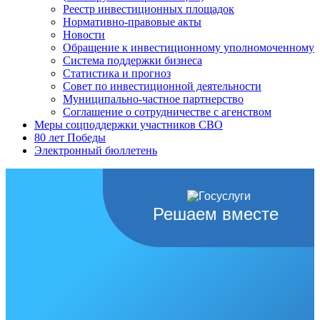
Реестр инвестиционных площадок
Нормативно-правовые акты
Новости
Обращение к инвестиционному уполномоченному
Система поддержки бизнеса
Статистика и прогноз
Совет по инвестиционной деятельности
Муниципально-частное партнерство
Соглашение о сотрудничестве с агенством
Меры соцподдержки участников СВО
80 лет Победы
Электронный бюллетень
Решаем вместе