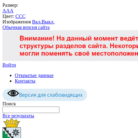
Размер:
A
A
A
Цвет:
C
C
C
Изображения
Вкл.
Выкл.
Обычная версия сайта
Войти
Открытые данные
Контакты
Версия для слабовидящих
Поиск
Все результаты