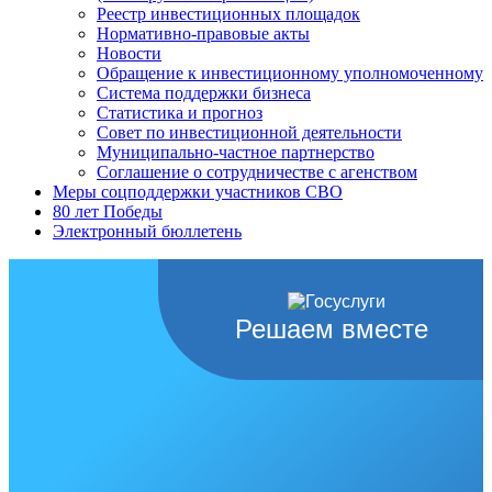
Реестр инвестиционных площадок
Нормативно-правовые акты
Новости
Обращение к инвестиционному уполномоченному
Система поддержки бизнеса
Статистика и прогноз
Совет по инвестиционной деятельности
Муниципально-частное партнерство
Соглашение о сотрудничестве с агенством
Меры соцподдержки участников СВО
80 лет Победы
Электронный бюллетень
Решаем вместе