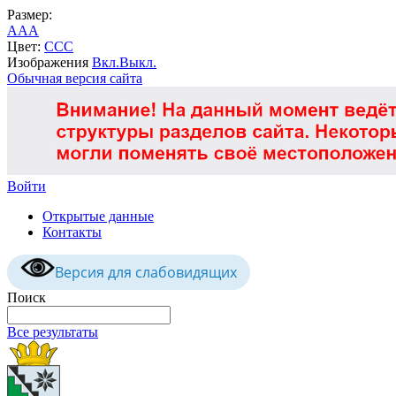
Размер:
A
A
A
Цвет:
C
C
C
Изображения
Вкл.
Выкл.
Обычная версия сайта
Войти
Открытые данные
Контакты
Версия для слабовидящих
Поиск
Все результаты