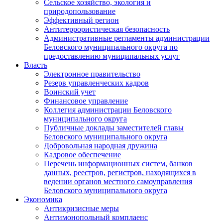
Сельское хозяйство, экология и
природопользование
Эффективный регион
Антитеррористическая безопасность
Административные регламенты администрации
Беловского муниципального округа по
предоставлению муниципальных услуг
Власть
Электронное правительство
Резерв управленческих кадров
Воинский учет
Финансовое управление
Коллегия администрации Беловского
муниципального округа
Публичные доклады заместителей главы
Беловского муниципального округа
Добровольная народная дружина
Кадровое обеспечение
Перечень информационных систем, банков
данных, реестров, регистров, находящихся в
ведении органов местного самоуправления
Беловского муниципального округа
Экономика
Антикризисные меры
Антимонопольный комплаенс