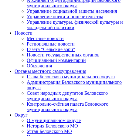
Архивный отдел администрации Беловского
муниципального округа
Управление социальной защиты населения
Управление опеки и попечительства
Управление культуры, физической культуры и
молодежной политики
Новости
Местные новости
Региональные новости
Газета "Сельские зори"
Новости государственных органов
Официальный комментарий
Объявления
Органы местного самоуправления
Глава Беловского муниципального округа
Администрация Беловского муниципального
округа
Совет народных депутатов Беловского
муниципального округа
Контрольно-счётная палата Беловского
муниципального округа
Округ
О муниципальном округе
История Беловского МО
Устав Беловского МО