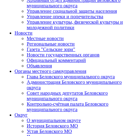
Архивный отдел администрации Беловского
муниципального округа
Управление социальной защиты населения
Управление опеки и попечительства
Управление культуры, физической культуры и
молодежной политики
Новости
Местные новости
Региональные новости
Газета "Сельские зори"
Новости государственных органов
Официальный комментарий
Объявления
Органы местного самоуправления
Глава Беловского муниципального округа
Администрация Беловского муниципального
округа
Совет народных депутатов Беловского
муниципального округа
Контрольно-счётная палата Беловского
муниципального округа
Округ
О муниципальном округе
История Беловского МО
Устав Беловского МО