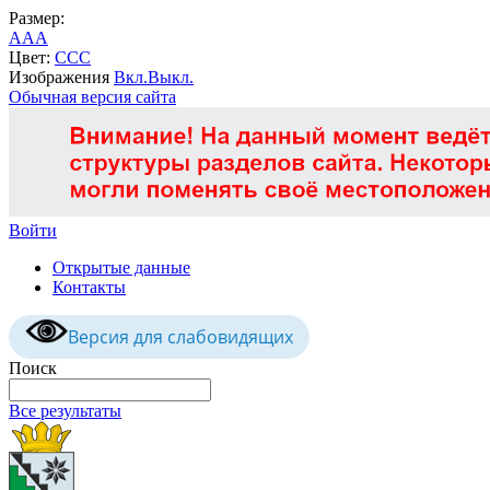
Размер:
A
A
A
Цвет:
C
C
C
Изображения
Вкл.
Выкл.
Обычная версия сайта
Войти
Открытые данные
Контакты
Версия для слабовидящих
Поиск
Все результаты