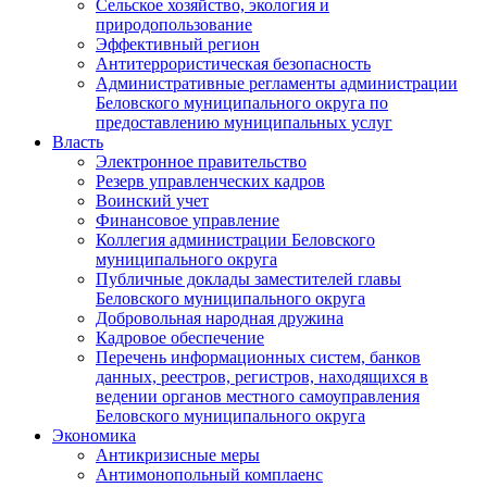
Сельское хозяйство, экология и
природопользование
Эффективный регион
Антитеррористическая безопасность
Административные регламенты администрации
Беловского муниципального округа по
предоставлению муниципальных услуг
Власть
Электронное правительство
Резерв управленческих кадров
Воинский учет
Финансовое управление
Коллегия администрации Беловского
муниципального округа
Публичные доклады заместителей главы
Беловского муниципального округа
Добровольная народная дружина
Кадровое обеспечение
Перечень информационных систем, банков
данных, реестров, регистров, находящихся в
ведении органов местного самоуправления
Беловского муниципального округа
Экономика
Антикризисные меры
Антимонопольный комплаенс