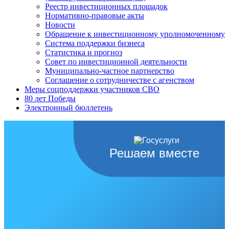
Реестр инвестиционных площадок
Нормативно-правовые акты
Новости
Обращение к инвестиционному уполномоченному
Система поддержки бизнеса
Статистика и прогноз
Совет по инвестиционной деятельности
Муниципально-частное партнерство
Соглашение о сотрудничестве с агенством
Меры соцподдержки участников СВО
80 лет Победы
Электронный бюллетень
Решаем вместе