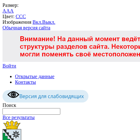
Размер:
A
A
A
Цвет:
C
C
C
Изображения
Вкл.
Выкл.
Обычная версия сайта
Войти
Открытые данные
Контакты
Версия для слабовидящих
Поиск
Все результаты