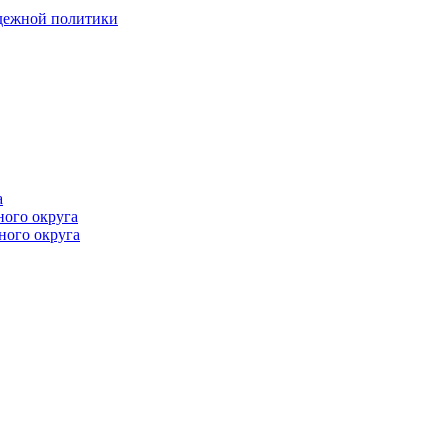
одежной политики
а
ного округа
ного округа