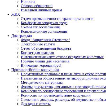
Новости
Обзоры обращений
Выездной личный прием
ЖКХ
Отдел промышленности, транспорта и связи
Комфортная городская среда
Схемы теплоснабжения
Концессионные соглашения
Для граждан
Фонд "Защитники Отечества"
Электронные услуги
Отчет об исполнении бюджета
Бюджет для граждан
Интерактивная карта отлова бездомных животных
Горячие линии для населения
Внимание, коронавирус!
Противодействие коррупции
Нормативные правовые и иные акты в сфере проти
Независимая общественная антикоррупционная экс
Методические материалы
Формы документов, связанных с противодействием
Комиссия по соблюдению требований к служебному
Комиссия по противодействию коррупции
Сведения о доходах, расходах, об имуществе и обяз
Доклады и отчеты