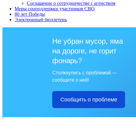
Соглашение о сотрудничестве с агенством
Меры соцподдержки участников СВО
80 лет Победы
Электронный бюллетень
Не убран мусор, яма
на дороге, не горит
фонарь?
Столкнулись с проблемой —
сообщите о ней!
Сообщить о проблеме
`