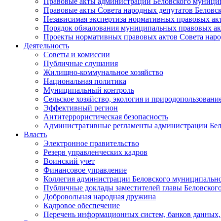
Правовые акты администрации Беловского муници
Правовые акты Совета народных депутатов Беловс
Независимая экспертиза нормативных правовых ак
Порядок обжалования муниципальных правовых ак
Проекты нормативных правовых актов Совета наро
Деятельность
Советы и комиссии
Публичные слушания
Жилищно-коммунальное хозяйство
Национальная политика
Муниципальный контроль
Сельское хозяйство, экология и природопользовани
Эффективный регион
Антитеррористическая безопасность
Административные регламенты администрации Бел
Власть
Электронное правительство
Резерв управленческих кадров
Воинский учет
Финансовое управление
Коллегия администрации Беловского муниципально
Публичные доклады заместителей главы Беловског
Добровольная народная дружина
Кадровое обеспечение
Перечень информационных систем, банков данных, 