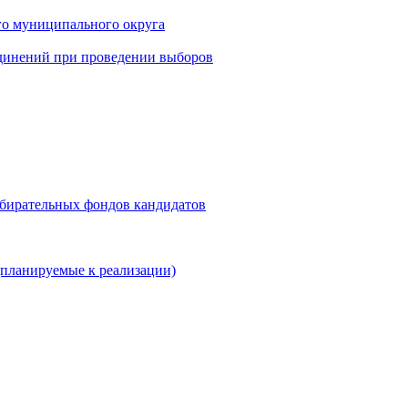
го муниципального округа
динений при проведении выборов
збирательных фондов кандидатов
планируемые к реализации)