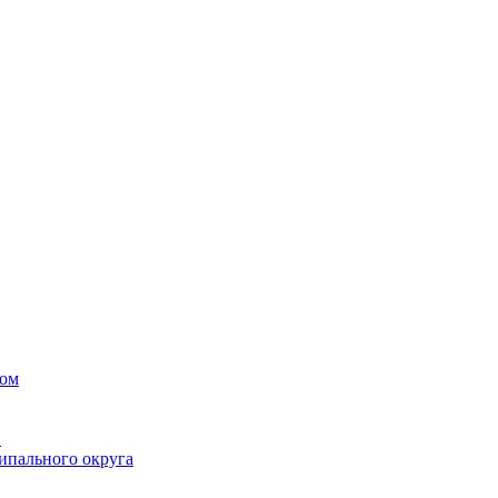
вом
в
ипального округа