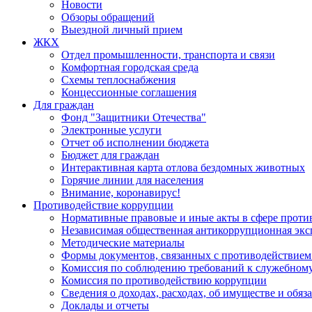
Новости
Обзоры обращений
Выездной личный прием
ЖКХ
Отдел промышленности, транспорта и связи
Комфортная городская среда
Схемы теплоснабжения
Концессионные соглашения
Для граждан
Фонд "Защитники Отечества"
Электронные услуги
Отчет об исполнении бюджета
Бюджет для граждан
Интерактивная карта отлова бездомных животных
Горячие линии для населения
Внимание, коронавирус!
Противодействие коррупции
Нормативные правовые и иные акты в сфере проти
Независимая общественная антикоррупционная экс
Методические материалы
Формы документов, связанных с противодействием
Комиссия по соблюдению требований к служебному
Комиссия по противодействию коррупции
Сведения о доходах, расходах, об имуществе и обяз
Доклады и отчеты