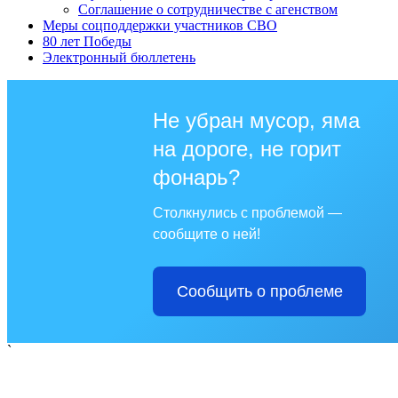
Соглашение о сотрудничестве с агенством
Меры соцподдержки участников СВО
80 лет Победы
Электронный бюллетень
Не убран мусор, яма
на дороге, не горит
фонарь?
Столкнулись с проблемой —
сообщите о ней!
Сообщить о проблеме
`