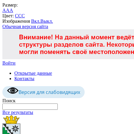
Размер:
A
A
A
Цвет:
C
C
C
Изображения
Вкл.
Выкл.
Обычная версия сайта
Войти
Открытые данные
Контакты
Версия для слабовидящих
Поиск
Все результаты