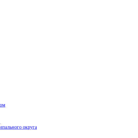
вом
в
ипального округа