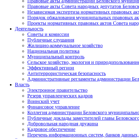
Правовые акты администрации Беловского муници
Правовые акты Совета народных депутатов Беловс
Независимая экспертиза нормативных правовых ак
Порядок обжалования муниципальных правовых ак
Проекты нормативных правовых актов Совета наро
Деятельность
Советы и комиссии
Публичные слушания
Жилищно-коммунальное хозяйство
Национальная политика
Муниципальный контроль
Сельское хозяйство, экология и природопользовани
Эффективный регион
Антитеррористическая безопасность
Административные регламенты администрации Бел
Власть
Электронное правительство
Резерв управленческих кадров
Воинский учет
Финансовое управление
Коллегия администрации Беловского муниципально
Публичные доклады заместителей главы Беловског
Добровольная народная дружина
Кадровое обеспечение
Перечень информационных систем, банков данных, 