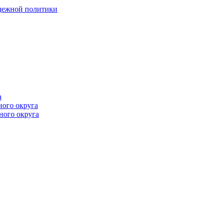
одежной политики
а
ного округа
ного округа