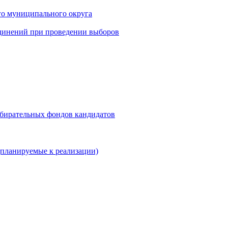
го муниципального округа
динений при проведении выборов
збирательных фондов кандидатов
планируемые к реализации)