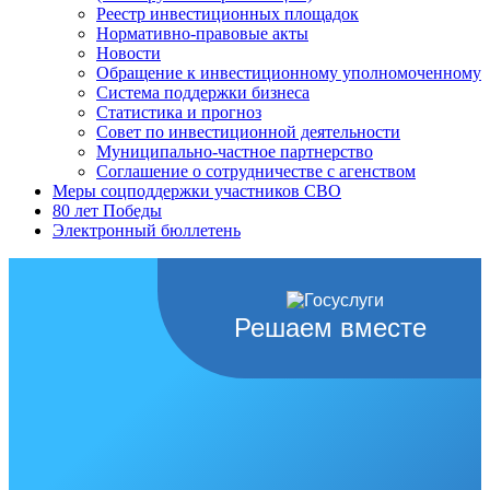
Реестр инвестиционных площадок
Нормативно-правовые акты
Новости
Обращение к инвестиционному уполномоченному
Система поддержки бизнеса
Статистика и прогноз
Совет по инвестиционной деятельности
Муниципально-частное партнерство
Соглашение о сотрудничестве с агенством
Меры соцподдержки участников СВО
80 лет Победы
Электронный бюллетень
Решаем вместе