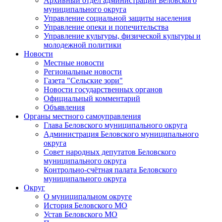
Архивный отдел администрации Беловского
муниципального округа
Управление социальной защиты населения
Управление опеки и попечительства
Управление культуры, физической культуры и
молодежной политики
Новости
Местные новости
Региональные новости
Газета "Сельские зори"
Новости государственных органов
Официальный комментарий
Объявления
Органы местного самоуправления
Глава Беловского муниципального округа
Администрация Беловского муниципального
округа
Совет народных депутатов Беловского
муниципального округа
Контрольно-счётная палата Беловского
муниципального округа
Округ
О муниципальном округе
История Беловского МО
Устав Беловского МО