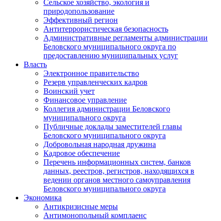
Сельское хозяйство, экология и
природопользование
Эффективный регион
Антитеррористическая безопасность
Административные регламенты администрации
Беловского муниципального округа по
предоставлению муниципальных услуг
Власть
Электронное правительство
Резерв управленческих кадров
Воинский учет
Финансовое управление
Коллегия администрации Беловского
муниципального округа
Публичные доклады заместителей главы
Беловского муниципального округа
Добровольная народная дружина
Кадровое обеспечение
Перечень информационных систем, банков
данных, реестров, регистров, находящихся в
ведении органов местного самоуправления
Беловского муниципального округа
Экономика
Антикризисные меры
Антимонопольный комплаенс