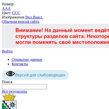
Размер:
A
A
A
Цвет:
C
C
C
Изображения
Вкл.
Выкл.
Обычная версия сайта
Войти
Открытые данные
Контакты
Версия для слабовидящих
Поиск
Все результаты