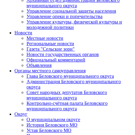
Архивный отдел администрации Беловского
муниципального округа
Управление социальной защиты населения
Управление опеки и попечительства
Управление культуры, физической культуры и
молодежной политики
Новости
Местные новости
Региональные новости
Газета "Сельские зори"
Новости государственных органов
Официальный комментарий
Объявления
Органы местного самоуправления
Глава Беловского муниципального округа
Администрация Беловского муниципального
округа
Совет народных депутатов Беловского
муниципального округа
Контрольно-счётная палата Беловского
муниципального округа
Округ
О муниципальном округе
История Беловского МО
Устав Беловского МО