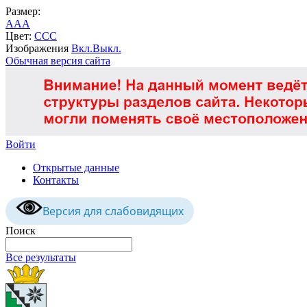
Размер:
A
A
A
Цвет:
C
C
C
Изображения
Вкл.
Выкл.
Обычная версия сайта
Войти
Открытые данные
Контакты
Версия для слабовидящих
Поиск
Все результаты