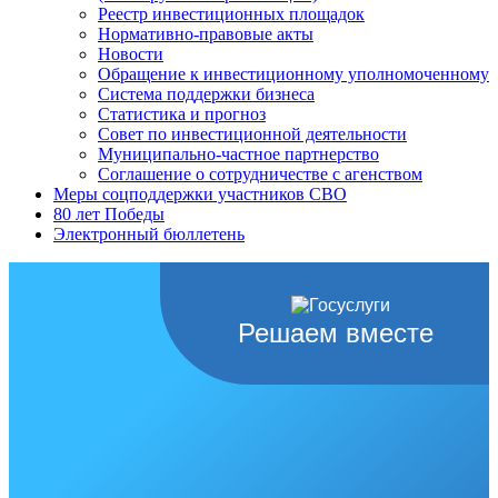
Реестр инвестиционных площадок
Нормативно-правовые акты
Новости
Обращение к инвестиционному уполномоченному
Система поддержки бизнеса
Статистика и прогноз
Совет по инвестиционной деятельности
Муниципально-частное партнерство
Соглашение о сотрудничестве с агенством
Меры соцподдержки участников СВО
80 лет Победы
Электронный бюллетень
Решаем вместе