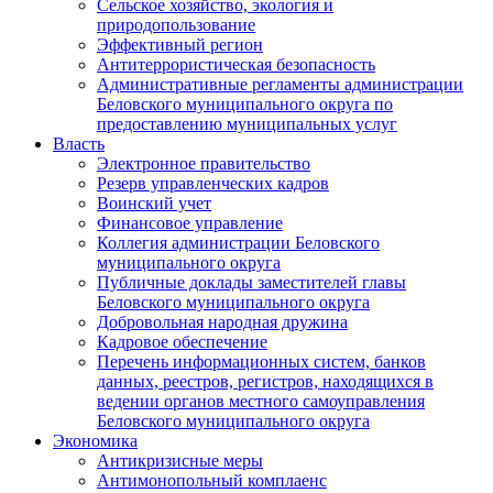
Сельское хозяйство, экология и
природопользование
Эффективный регион
Антитеррористическая безопасность
Административные регламенты администрации
Беловского муниципального округа по
предоставлению муниципальных услуг
Власть
Электронное правительство
Резерв управленческих кадров
Воинский учет
Финансовое управление
Коллегия администрации Беловского
муниципального округа
Публичные доклады заместителей главы
Беловского муниципального округа
Добровольная народная дружина
Кадровое обеспечение
Перечень информационных систем, банков
данных, реестров, регистров, находящихся в
ведении органов местного самоуправления
Беловского муниципального округа
Экономика
Антикризисные меры
Антимонопольный комплаенс