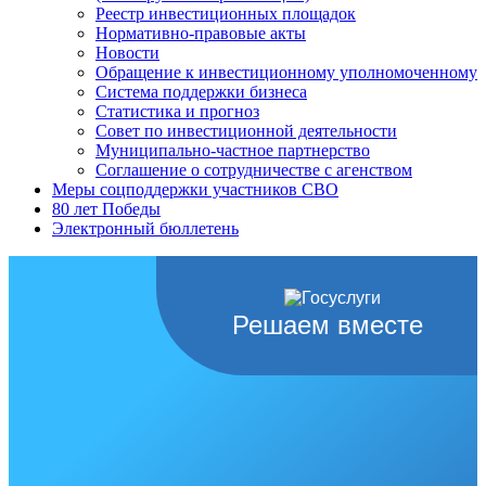
Реестр инвестиционных площадок
Нормативно-правовые акты
Новости
Обращение к инвестиционному уполномоченному
Система поддержки бизнеса
Статистика и прогноз
Совет по инвестиционной деятельности
Муниципально-частное партнерство
Соглашение о сотрудничестве с агенством
Меры соцподдержки участников СВО
80 лет Победы
Электронный бюллетень
Решаем вместе