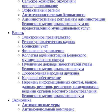
Сельское хозяйство, экология и
природопользование
Эффективный регион
Антитеррористическая безопасность
Административные регламенты администрации
Беловского муниципального округа по
предоставлению муниципальных услуг
Власть
Электронное правительство
Резерв управленческих кадров
Воинский учет
Финансовое управление
Коллегия администрации Беловского
муниципального округа
Публичные доклады заместителей главы
Беловского муниципального округа
Добровольная народная дружина
Кадровое обеспечение
Перечень информационных систем, банков
данных, реестров, регистров, находящихся в
ведении органов местного самоуправления
Беловского муниципального округа
Экономика
Антикризисные меры
Антимонопольный комплаенс