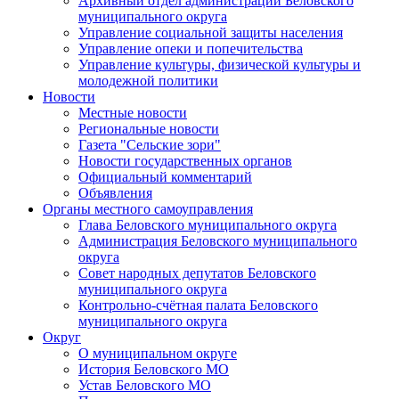
Архивный отдел администрации Беловского
муниципального округа
Управление социальной защиты населения
Управление опеки и попечительства
Управление культуры, физической культуры и
молодежной политики
Новости
Местные новости
Региональные новости
Газета "Сельские зори"
Новости государственных органов
Официальный комментарий
Объявления
Органы местного самоуправления
Глава Беловского муниципального округа
Администрация Беловского муниципального
округа
Совет народных депутатов Беловского
муниципального округа
Контрольно-счётная палата Беловского
муниципального округа
Округ
О муниципальном округе
История Беловского МО
Устав Беловского МО