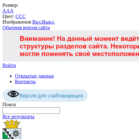
Размер:
A
A
A
Цвет:
C
C
C
Изображения
Вкл.
Выкл.
Обычная версия сайта
Войти
Открытые данные
Контакты
Версия для слабовидящих
Поиск
Все результаты