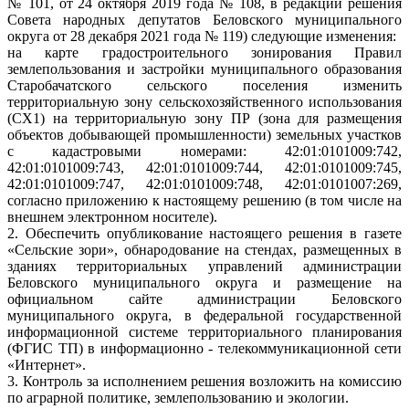
№ 101, от 24 октября 2019 года № 108, в редакции решения
Совета народных депутатов Беловского муниципального
округа от 28 декабря 2021 года № 119) следующие изменения:
на карте градостроительного зонирования Правил
землепользования и застройки муниципального образования
Старобачатского сельского поселения изменить
территориальную зону сельскохозяйственного использования
(СХ1) на территориальную зону ПР (зона для размещения
объектов добывающей промышленности) земельных участков
с кадастровыми номерами: 42:01:0101009:742,
42:01:0101009:743, 42:01:0101009:744, 42:01:0101009:745,
42:01:0101009:747, 42:01:0101009:748, 42:01:0101007:269,
согласно приложению к настоящему решению (в том числе на
внешнем электронном носителе).
2. Обеспечить опубликование настоящего решения в газете
«Сельские зори», обнародование на стендах, размещенных в
зданиях территориальных управлений администрации
Беловского муниципального округа и размещение на
официальном сайте администрации Беловского
муниципального округа, в федеральной государственной
информационной системе территориального планирования
(ФГИС ТП) в информационно - телекоммуникационной сети
«Интернет».
3. Контроль за исполнением решения возложить на комиссию
по аграрной политике, землепользованию и экологии.