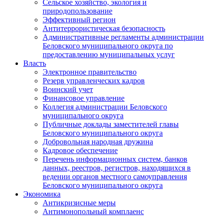
Сельское хозяйство, экология и
природопользование
Эффективный регион
Антитеррористическая безопасность
Административные регламенты администрации
Беловского муниципального округа по
предоставлению муниципальных услуг
Власть
Электронное правительство
Резерв управленческих кадров
Воинский учет
Финансовое управление
Коллегия администрации Беловского
муниципального округа
Публичные доклады заместителей главы
Беловского муниципального округа
Добровольная народная дружина
Кадровое обеспечение
Перечень информационных систем, банков
данных, реестров, регистров, находящихся в
ведении органов местного самоуправления
Беловского муниципального округа
Экономика
Антикризисные меры
Антимонопольный комплаенс