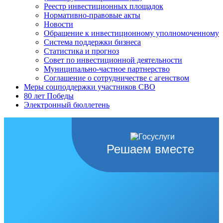
Реестр инвестиционных площадок
Нормативно-правовые акты
Новости
Обращение к инвестиционному уполномоченному
Система поддержки бизнеса
Статистика и прогноз
Совет по инвестиционной деятельности
Муниципально-частное партнерство
Соглашение о сотрудничестве с агенством
Меры соцподдержки участников СВО
80 лет Победы
Электронный бюллетень
Решаем вместе