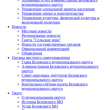
Архивный отдел администрации Беловского
муниципального округа
Управление социальной защиты населения
Управление опеки и попечительства
Управление культуры, физической культуры и
молодежной политики
Новости
Местные новости
Региональные новости
Газета "Сельские зори"
Новости государственных органов
Официальный комментарий
Объявления
Органы местного самоуправления
Глава Беловского муниципального округа
Администрация Беловского муниципального
округа
Совет народных депутатов Беловского
муниципального округа
Контрольно-счётная палата Беловского
муниципального округа
Округ
О муниципальном округе
История Беловского МО
Устав Беловского МО