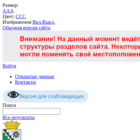
Размер:
A
A
A
Цвет:
C
C
C
Изображения
Вкл.
Выкл.
Обычная версия сайта
Войти
Открытые данные
Контакты
Версия для слабовидящих
Поиск
Все результаты