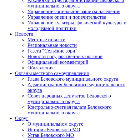
Архивный отдел администрации Беловского
муниципального округа
Управление социальной защиты населения
Управление опеки и попечительства
Управление культуры, физической культуры и
молодежной политики
Новости
Местные новости
Региональные новости
Газета "Сельские зори"
Новости государственных органов
Официальный комментарий
Объявления
Органы местного самоуправления
Глава Беловского муниципального округа
Администрация Беловского муниципального
округа
Совет народных депутатов Беловского
муниципального округа
Контрольно-счётная палата Беловского
муниципального округа
Округ
О муниципальном округе
История Беловского МО
Устав Беловского МО