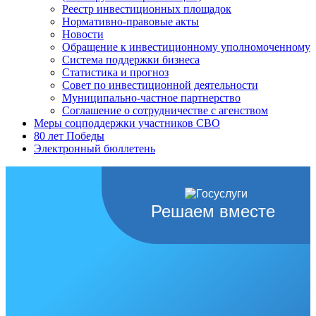
Реестр инвестиционных площадок
Нормативно-правовые акты
Новости
Обращение к инвестиционному уполномоченному
Система поддержки бизнеса
Статистика и прогноз
Совет по инвестиционной деятельности
Муниципально-частное партнерство
Соглашение о сотрудничестве с агенством
Меры соцподдержки участников СВО
80 лет Победы
Электронный бюллетень
Решаем вместе