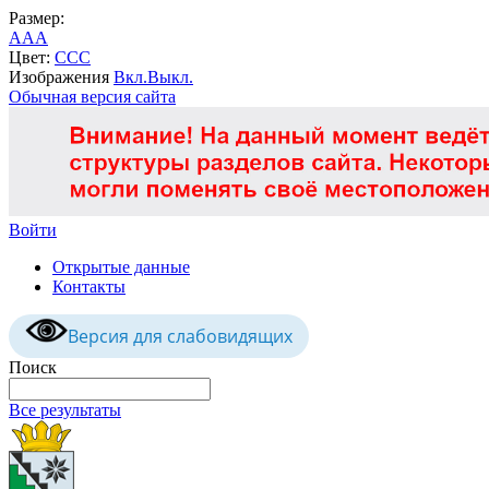
Размер:
A
A
A
Цвет:
C
C
C
Изображения
Вкл.
Выкл.
Обычная версия сайта
Войти
Открытые данные
Контакты
Версия для слабовидящих
Поиск
Все результаты