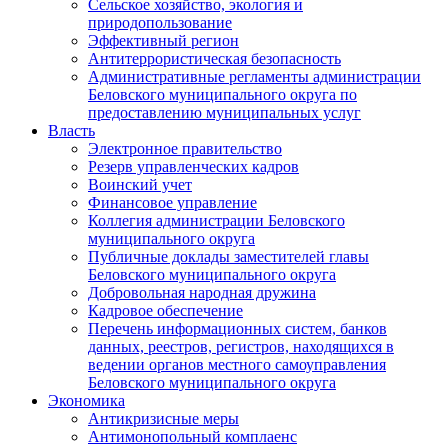
Сельское хозяйство, экология и
природопользование
Эффективный регион
Антитеррористическая безопасность
Административные регламенты администрации
Беловского муниципального округа по
предоставлению муниципальных услуг
Власть
Электронное правительство
Резерв управленческих кадров
Воинский учет
Финансовое управление
Коллегия администрации Беловского
муниципального округа
Публичные доклады заместителей главы
Беловского муниципального округа
Добровольная народная дружина
Кадровое обеспечение
Перечень информационных систем, банков
данных, реестров, регистров, находящихся в
ведении органов местного самоуправления
Беловского муниципального округа
Экономика
Антикризисные меры
Антимонопольный комплаенс