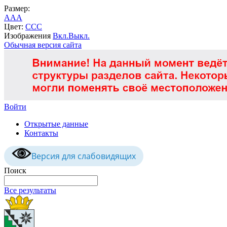
Размер:
A
A
A
Цвет:
C
C
C
Изображения
Вкл.
Выкл.
Обычная версия сайта
Войти
Открытые данные
Контакты
Версия для слабовидящих
Поиск
Все результаты