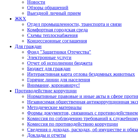
Новости
Обзоры обращений
Выездной личный прием
ЖКХ
Отдел промышленности, транспорта и связи
Комфортная городская среда
Схемы теплоснабжения
Концессионные соглашения
Для граждан
Фонд "Защитники Отечества"
Электронные услуги
Отчет об исполнении бюджета
Бюджет для граждан
Интерактивная карта отлова бездомных животных
Горячие линии для населения
Внимание, коронавирус!
Противодействие коррупции
Нормативные правовые и иные акты в сфере проти
Независимая общественная антикоррупционная экс
Методические материалы
Формы документов, связанных с противодействием
Комиссия по соблюдению требований к служебному
Комиссия по противодействию коррупции
Сведения о доходах, расходах, об имуществе и обяз
Доклады и отчеты