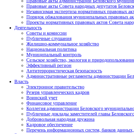
Правовые акты администрации Беловского муници
Правовые акты Совета народных депутатов Беловс
Независимая экспертиза нормативных правовых ак
Порядок обжалования муниципальных правовых ак
Проекты нормативных правовых актов Совета наро
Деятельность
Советы и комиссии
Публичные слушания
Жилищно-коммунальное хозяйство
Национальная политика
Муниципальный контроль
Сельское хозяйство, экология и природопользовани
Эффективный регион
Антитеррористическая безопасность
Административные регламенты администрации Бел
Власть
Электронное правительство
Резерв управленческих кадров
Воинский учет
Финансовое управление
Коллегия администрации Беловского муниципально
Публичные доклады заместителей главы Беловског
Добровольная народная дружина
Кадровое обеспечение
Перечень информационных систем, банков данных, 