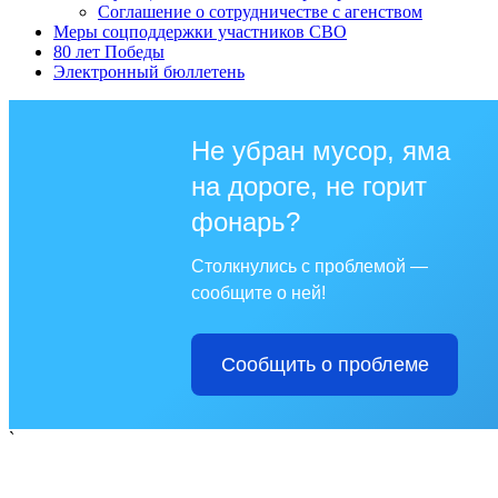
Соглашение о сотрудничестве с агенством
Меры соцподдержки участников СВО
80 лет Победы
Электронный бюллетень
Не убран мусор, яма
на дороге, не горит
фонарь?
Столкнулись с проблемой —
сообщите о ней!
Сообщить о проблеме
`