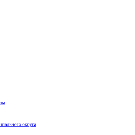
вом
в
ипального округа