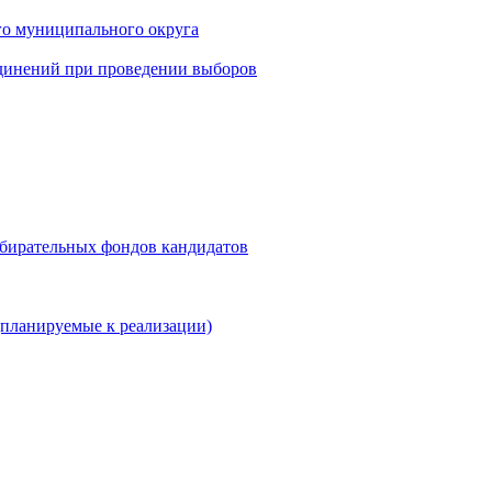
го муниципального округа
динений при проведении выборов
збирательных фондов кандидатов
планируемые к реализации)