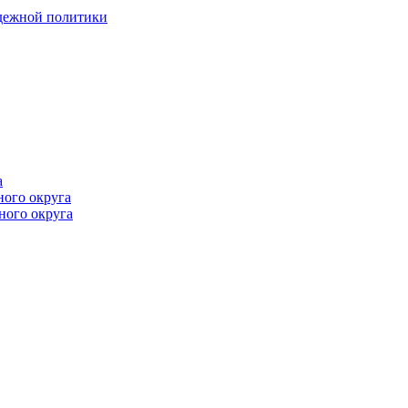
одежной политики
а
ного округа
ного округа