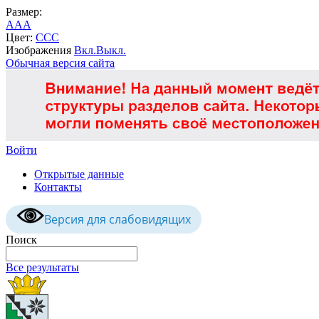
Размер:
A
A
A
Цвет:
C
C
C
Изображения
Вкл.
Выкл.
Обычная версия сайта
Войти
Открытые данные
Контакты
Версия для слабовидящих
Поиск
Все результаты