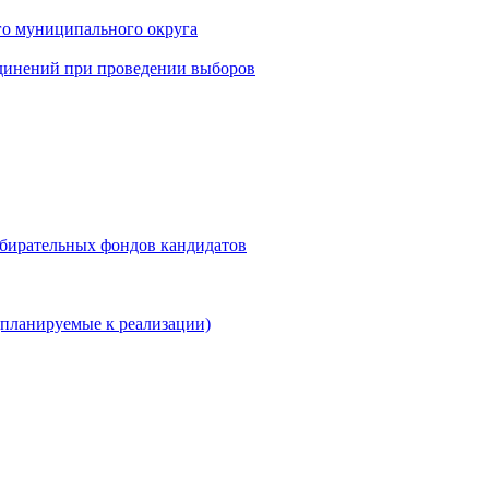
го муниципального округа
динений при проведении выборов
збирательных фондов кандидатов
планируемые к реализации)