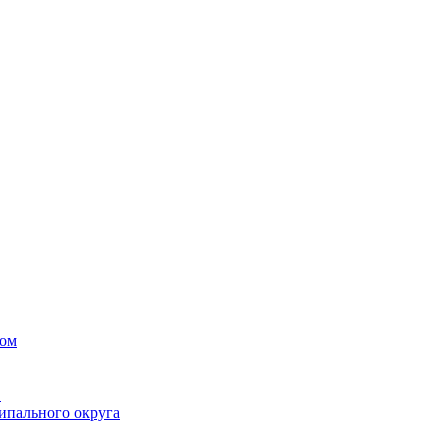
вом
в
ипального округа