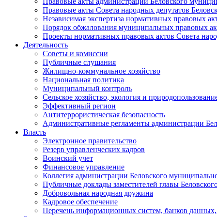
Правовые акты администрации Беловского муници
Правовые акты Совета народных депутатов Беловс
Независимая экспертиза нормативных правовых ак
Порядок обжалования муниципальных правовых ак
Проекты нормативных правовых актов Совета наро
Деятельность
Советы и комиссии
Публичные слушания
Жилищно-коммунальное хозяйство
Национальная политика
Муниципальный контроль
Сельское хозяйство, экология и природопользовани
Эффективный регион
Антитеррористическая безопасность
Административные регламенты администрации Бел
Власть
Электронное правительство
Резерв управленческих кадров
Воинский учет
Финансовое управление
Коллегия администрации Беловского муниципально
Публичные доклады заместителей главы Беловског
Добровольная народная дружина
Кадровое обеспечение
Перечень информационных систем, банков данных, 