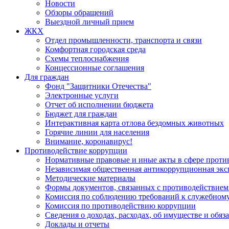
Новости
Обзоры обращений
Выездной личный прием
ЖКХ
Отдел промышленности, транспорта и связи
Комфортная городская среда
Схемы теплоснабжения
Концессионные соглашения
Для граждан
Фонд "Защитники Отечества"
Электронные услуги
Отчет об исполнении бюджета
Бюджет для граждан
Интерактивная карта отлова бездомных животных
Горячие линии для населения
Внимание, коронавирус!
Противодействие коррупции
Нормативные правовые и иные акты в сфере проти
Независимая общественная антикоррупционная экс
Методические материалы
Формы документов, связанных с противодействием
Комиссия по соблюдению требований к служебному
Комиссия по противодействию коррупции
Сведения о доходах, расходах, об имуществе и обяз
Доклады и отчеты