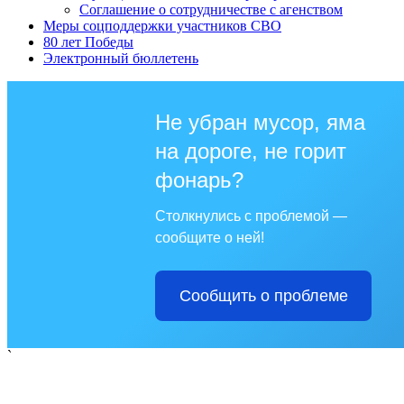
Соглашение о сотрудничестве с агенством
Меры соцподдержки участников СВО
80 лет Победы
Электронный бюллетень
Не убран мусор, яма
на дороге, не горит
фонарь?
Столкнулись с проблемой —
сообщите о ней!
Сообщить о проблеме
`