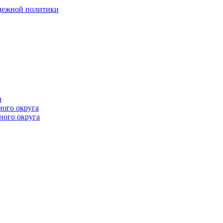
одежной политики
а
ного округа
ного округа