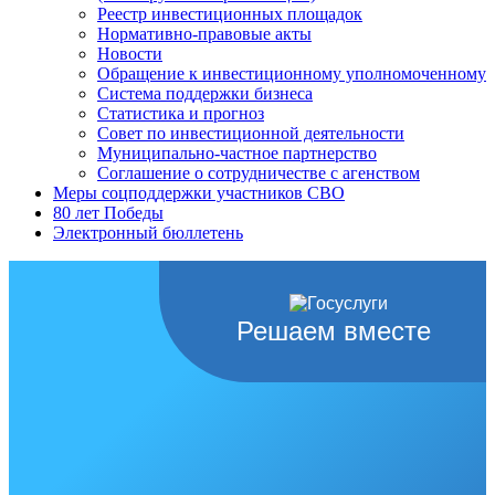
Реестр инвестиционных площадок
Нормативно-правовые акты
Новости
Обращение к инвестиционному уполномоченному
Система поддержки бизнеса
Статистика и прогноз
Совет по инвестиционной деятельности
Муниципально-частное партнерство
Соглашение о сотрудничестве с агенством
Меры соцподдержки участников СВО
80 лет Победы
Электронный бюллетень
Решаем вместе