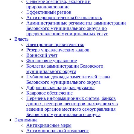
Сельское хозяйство, экология и
природопользование
Эффективный регион
Антитеррористическая безопасность
Административные регламенты администрации
Беловского муниципального округа по
предоставлению муниципальных услуг
Власть
Электронное правительство
Резерв управленческих кадров
Воинский учет
Финансовое управление
Коллегия администрации Беловского
муниципального округа
Публичные доклады заместителей главы
Беловского муниципального округа
Добровольная народная дружина
Кадровое обеспечение
Перечень информационных систем, банков
данных, реестров, регистров, находящихся в
ведении органов местного самоуправления
Беловского муниципального округа
Экономика
Антикризисные меры
Антимонопольный комплаенс