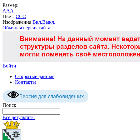
Размер:
A
A
A
Цвет:
C
C
C
Изображения
Вкл.
Выкл.
Обычная версия сайта
Войти
Открытые данные
Контакты
Версия для слабовидящих
Поиск
Все результаты