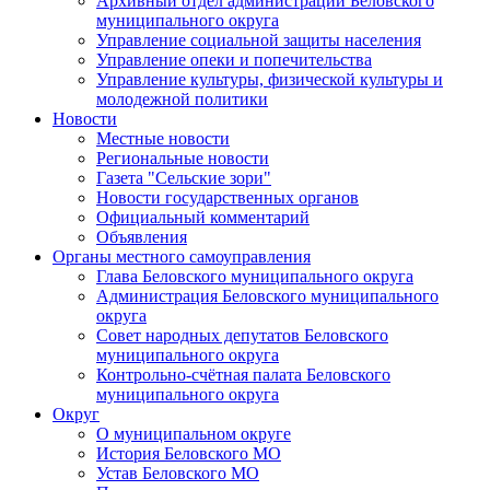
Архивный отдел администрации Беловского
муниципального округа
Управление социальной защиты населения
Управление опеки и попечительства
Управление культуры, физической культуры и
молодежной политики
Новости
Местные новости
Региональные новости
Газета "Сельские зори"
Новости государственных органов
Официальный комментарий
Объявления
Органы местного самоуправления
Глава Беловского муниципального округа
Администрация Беловского муниципального
округа
Совет народных депутатов Беловского
муниципального округа
Контрольно-счётная палата Беловского
муниципального округа
Округ
О муниципальном округе
История Беловского МО
Устав Беловского МО