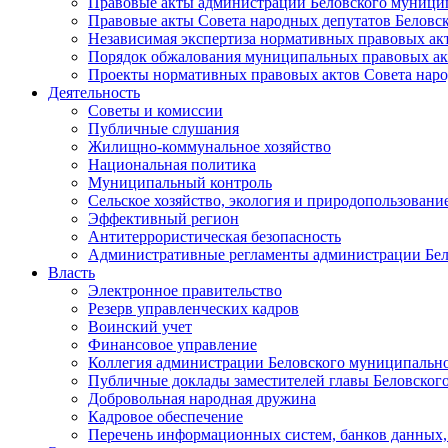
Правовые акты администрации Беловского муници
Правовые акты Совета народных депутатов Беловс
Независимая экспертиза нормативных правовых ак
Порядок обжалования муниципальных правовых ак
Проекты нормативных правовых актов Совета наро
Деятельность
Советы и комиссии
Публичные слушания
Жилищно-коммунальное хозяйство
Национальная политика
Муниципальный контроль
Сельское хозяйство, экология и природопользовани
Эффективный регион
Антитеррористическая безопасность
Административные регламенты администрации Бел
Власть
Электронное правительство
Резерв управленческих кадров
Воинский учет
Финансовое управление
Коллегия администрации Беловского муниципально
Публичные доклады заместителей главы Беловског
Добровольная народная дружина
Кадровое обеспечение
Перечень информационных систем, банков данных, 