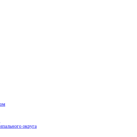
вом
в
ипального округа