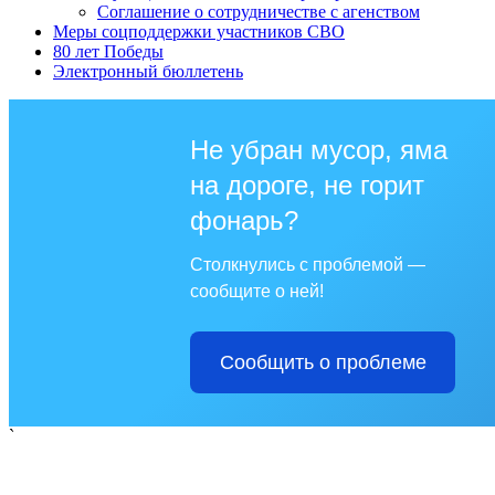
Соглашение о сотрудничестве с агенством
Меры соцподдержки участников СВО
80 лет Победы
Электронный бюллетень
Не убран мусор, яма
на дороге, не горит
фонарь?
Столкнулись с проблемой —
сообщите о ней!
Сообщить о проблеме
`