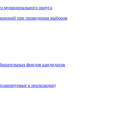
го муниципального округа
динений при проведении выборов
збирательных фондов кандидатов
планируемые к реализации)