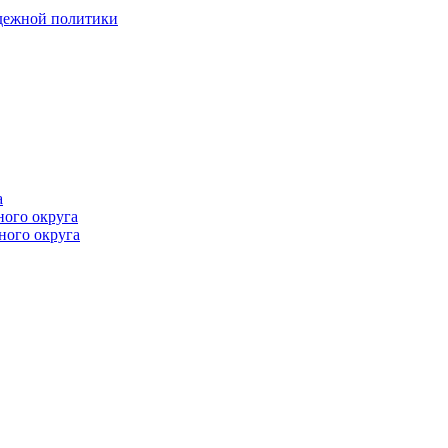
одежной политики
а
ного округа
ного округа