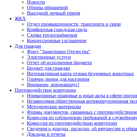
Новости
Обзоры обращений
Выездной личный прием
ЖКХ
Отдел промышленности, транспорта и связи
Комфортная городская среда
Схемы теплоснабжения
Концессионные соглашения
Для граждан
Фонд "Защитники Отечества"
Электронные услуги
Отчет об исполнении бюджета
Бюджет для граждан
Интерактивная карта отлова бездомных животных
Горячие линии для населения
Внимание, коронавирус!
Противодействие коррупции
Нормативные правовые и иные акты в сфере проти
Независимая общественная антикоррупционная экс
Методические материалы
Формы документов, связанных с противодействием
Комиссия по соблюдению требований к служебному
Комиссия по противодействию коррупции
Сведения о доходах, расходах, об имуществе и обяз
Доклады и отчеты