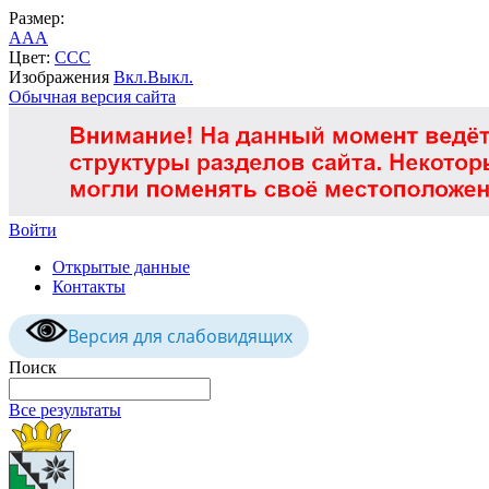
Размер:
A
A
A
Цвет:
C
C
C
Изображения
Вкл.
Выкл.
Обычная версия сайта
Войти
Открытые данные
Контакты
Версия для слабовидящих
Поиск
Все результаты