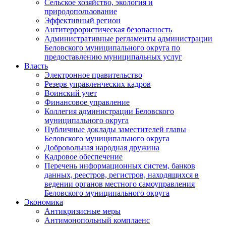
Сельское хозяйство, экология и
природопользование
Эффективный регион
Антитеррористическая безопасность
Административные регламенты администрации
Беловского муниципального округа по
предоставлению муниципальных услуг
Власть
Электронное правительство
Резерв управленческих кадров
Воинский учет
Финансовое управление
Коллегия администрации Беловского
муниципального округа
Публичные доклады заместителей главы
Беловского муниципального округа
Добровольная народная дружина
Кадровое обеспечение
Перечень информационных систем, банков
данных, реестров, регистров, находящихся в
ведении органов местного самоуправления
Беловского муниципального округа
Экономика
Антикризисные меры
Антимонопольный комплаенс