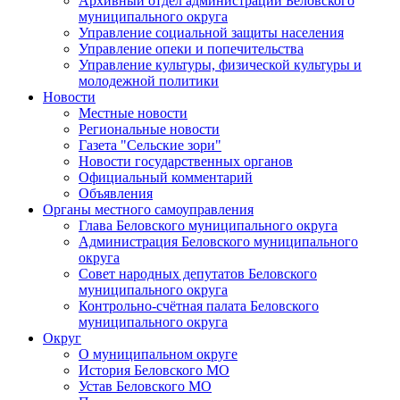
Архивный отдел администрации Беловского
муниципального округа
Управление социальной защиты населения
Управление опеки и попечительства
Управление культуры, физической культуры и
молодежной политики
Новости
Местные новости
Региональные новости
Газета "Сельские зори"
Новости государственных органов
Официальный комментарий
Объявления
Органы местного самоуправления
Глава Беловского муниципального округа
Администрация Беловского муниципального
округа
Совет народных депутатов Беловского
муниципального округа
Контрольно-счётная палата Беловского
муниципального округа
Округ
О муниципальном округе
История Беловского МО
Устав Беловского МО