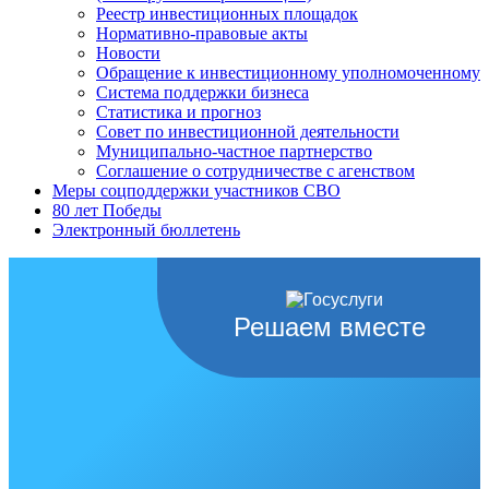
Реестр инвестиционных площадок
Нормативно-правовые акты
Новости
Обращение к инвестиционному уполномоченному
Система поддержки бизнеса
Статистика и прогноз
Совет по инвестиционной деятельности
Муниципально-частное партнерство
Соглашение о сотрудничестве с агенством
Меры соцподдержки участников СВО
80 лет Победы
Электронный бюллетень
Решаем вместе