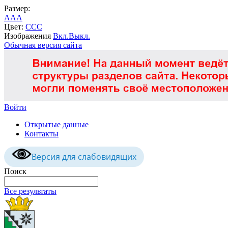
Размер:
A
A
A
Цвет:
C
C
C
Изображения
Вкл.
Выкл.
Обычная версия сайта
Войти
Открытые данные
Контакты
Версия для слабовидящих
Поиск
Все результаты