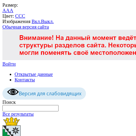
Размер:
A
A
A
Цвет:
C
C
C
Изображения
Вкл.
Выкл.
Обычная версия сайта
Войти
Открытые данные
Контакты
Версия для слабовидящих
Поиск
Все результаты