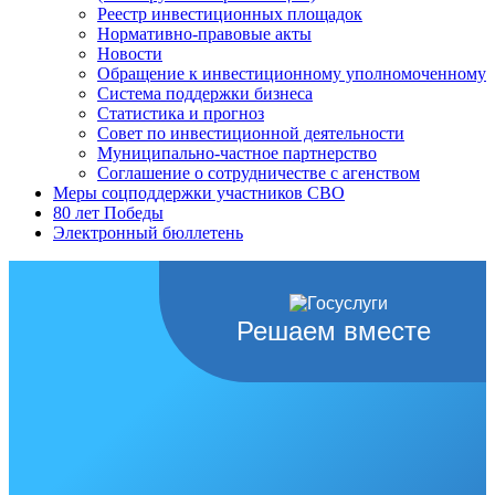
Реестр инвестиционных площадок
Нормативно-правовые акты
Новости
Обращение к инвестиционному уполномоченному
Система поддержки бизнеса
Статистика и прогноз
Совет по инвестиционной деятельности
Муниципально-частное партнерство
Соглашение о сотрудничестве с агенством
Меры соцподдержки участников СВО
80 лет Победы
Электронный бюллетень
Решаем вместе