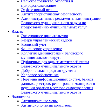
Сельское хозяйство, экология и
природопользование
Эффективный регион
Антитеррористическая безопасность
Административные регламенты администрации
Беловского муниципального округа по
предоставлению муниципальных услуг
Власть
Электронное правительство
Резерв управленческих кадров
Воинский учет
Финансовое управление
Коллегия администрации Беловского
муниципального округа
Публичные доклады заместителей главы
Беловского муниципального округа
Добровольная народная дружина
Кадровое обеспечение
Перечень информационных систем, банков
данных, реестров, регистров, находящихся в
ведении органов местного самоуправления
Беловского муниципального округа
Экономика
Антикризисные меры
Антимонопольный комплаенс