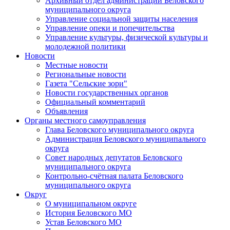
Архивный отдел администрации Беловского
муниципального округа
Управление социальной защиты населения
Управление опеки и попечительства
Управление культуры, физической культуры и
молодежной политики
Новости
Местные новости
Региональные новости
Газета "Сельские зори"
Новости государственных органов
Официальный комментарий
Объявления
Органы местного самоуправления
Глава Беловского муниципального округа
Администрация Беловского муниципального
округа
Совет народных депутатов Беловского
муниципального округа
Контрольно-счётная палата Беловского
муниципального округа
Округ
О муниципальном округе
История Беловского МО
Устав Беловского МО