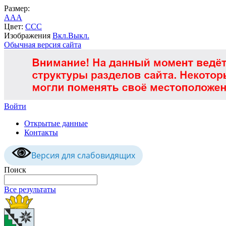
Размер:
A
A
A
Цвет:
C
C
C
Изображения
Вкл.
Выкл.
Обычная версия сайта
Войти
Открытые данные
Контакты
Версия для слабовидящих
Поиск
Все результаты