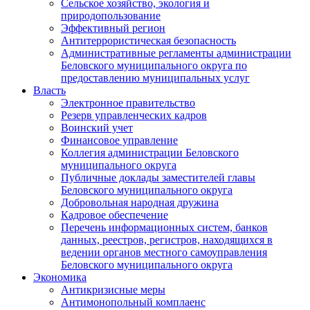
Сельское хозяйство, экология и
природопользование
Эффективный регион
Антитеррористическая безопасность
Административные регламенты администрации
Беловского муниципального округа по
предоставлению муниципальных услуг
Власть
Электронное правительство
Резерв управленческих кадров
Воинский учет
Финансовое управление
Коллегия администрации Беловского
муниципального округа
Публичные доклады заместителей главы
Беловского муниципального округа
Добровольная народная дружина
Кадровое обеспечение
Перечень информационных систем, банков
данных, реестров, регистров, находящихся в
ведении органов местного самоуправления
Беловского муниципального округа
Экономика
Антикризисные меры
Антимонопольный комплаенс