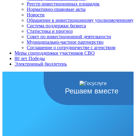
Реестр инвестиционных площадок
Нормативно-правовые акты
Новости
Обращение к инвестиционному уполномоченному
Система поддержки бизнеса
Статистика и прогноз
Совет по инвестиционной деятельности
Муниципально-частное партнерство
Соглашение о сотрудничестве с агенством
Меры соцподдержки участников СВО
80 лет Победы
Электронный бюллетень
Решаем вместе