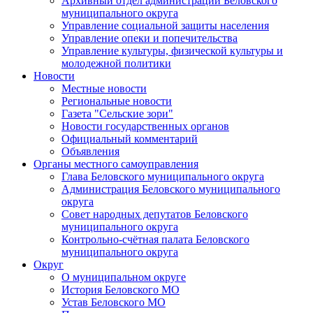
Архивный отдел администрации Беловского
муниципального округа
Управление социальной защиты населения
Управление опеки и попечительства
Управление культуры, физической культуры и
молодежной политики
Новости
Местные новости
Региональные новости
Газета "Сельские зори"
Новости государственных органов
Официальный комментарий
Объявления
Органы местного самоуправления
Глава Беловского муниципального округа
Администрация Беловского муниципального
округа
Совет народных депутатов Беловского
муниципального округа
Контрольно-счётная палата Беловского
муниципального округа
Округ
О муниципальном округе
История Беловского МО
Устав Беловского МО