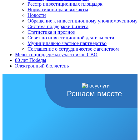
Реестр инвестиционных площадок
Нормативно-правовые акты
Новости
Обращение к инвестиционному уполномоченному
Система поддержки бизнеса
Статистика и прогноз
Совет по инвестиционной деятельности
Муниципально-частное партнерство
Соглашение о сотрудничестве с агенством
Меры соцподдержки участников СВО
80 лет Победы
Электронный бюллетень
Решаем вместе