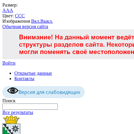
Размер:
A
A
A
Цвет:
C
C
C
Изображения
Вкл.
Выкл.
Обычная версия сайта
Войти
Открытые данные
Контакты
Версия для слабовидящих
Поиск
Все результаты