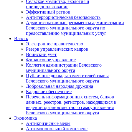
Сельское хозяйство, экология и
природопользование
Эффективный регион
Антитеррористическая безопасность
Административные регламенты администрации
Беловского муниципального округа по
предоставлению муниципальных услуг
Власть
Электронное правительство
Резерв управленческих кадров
Воинский учет
Финансовое управление
Коллегия администрации Беловского
муниципального округа
Публичные доклады заместителей главы
Беловского муниципального округа
Добровольная народная дружина
Кадровое обеспечение
Перечень информационных систем, банков
данных, реестров, регистров, находящихся в
ведении органов местного самоуправления
Беловского муниципального округа
Экономика
Антикризисные меры
Антимонопольный комплаенс