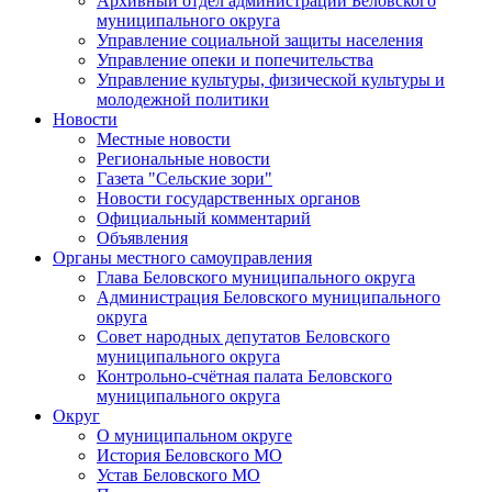
Архивный отдел администрации Беловского
муниципального округа
Управление социальной защиты населения
Управление опеки и попечительства
Управление культуры, физической культуры и
молодежной политики
Новости
Местные новости
Региональные новости
Газета "Сельские зори"
Новости государственных органов
Официальный комментарий
Объявления
Органы местного самоуправления
Глава Беловского муниципального округа
Администрация Беловского муниципального
округа
Совет народных депутатов Беловского
муниципального округа
Контрольно-счётная палата Беловского
муниципального округа
Округ
О муниципальном округе
История Беловского МО
Устав Беловского МО