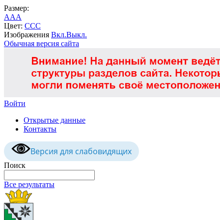
Размер:
A
A
A
Цвет:
C
C
C
Изображения
Вкл.
Выкл.
Обычная версия сайта
Войти
Открытые данные
Контакты
Версия для слабовидящих
Поиск
Все результаты