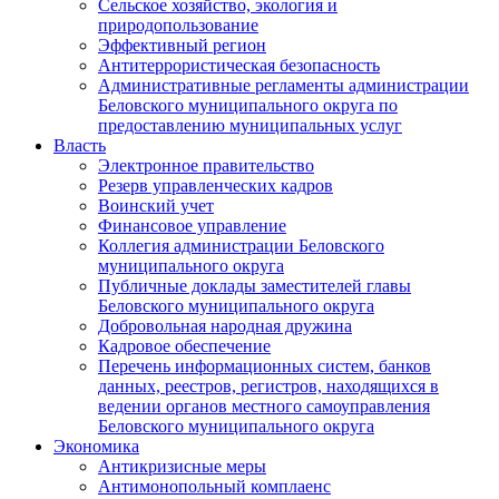
Сельское хозяйство, экология и
природопользование
Эффективный регион
Антитеррористическая безопасность
Административные регламенты администрации
Беловского муниципального округа по
предоставлению муниципальных услуг
Власть
Электронное правительство
Резерв управленческих кадров
Воинский учет
Финансовое управление
Коллегия администрации Беловского
муниципального округа
Публичные доклады заместителей главы
Беловского муниципального округа
Добровольная народная дружина
Кадровое обеспечение
Перечень информационных систем, банков
данных, реестров, регистров, находящихся в
ведении органов местного самоуправления
Беловского муниципального округа
Экономика
Антикризисные меры
Антимонопольный комплаенс