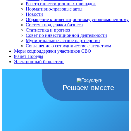
Реестр инвестиционных площадок
Нормативно-правовые акты
Новости
Обращение к инвестиционному уполномоченному
Система поддержки бизнеса
Статистика и прогноз
Совет по инвестиционной деятельности
Муниципально-частное партнерство
Соглашение о сотрудничестве с агенством
Меры соцподдержки участников СВО
80 лет Победы
Электронный бюллетень
Решаем вместе