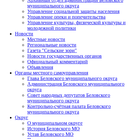
Архивный отдел администрации Беловского
муниципального округа
Управление социальной защиты населения
Управление опеки и попечительства
Управление культуры, физической культуры и
молодежной политики
Новости
Местные новости
Региональные новости
Газета "Сельские зори"
Новости государственных органов
Официальный комментарий
Объявления
Органы местного самоуправления
Глава Беловского муниципального округа
Администрация Беловского муниципального
округа
Совет народных депутатов Беловского
муниципального округа
Контрольно-счётная палата Беловского
муниципального округа
Округ
О муниципальном округе
История Беловского МО
Устав Беловского МО