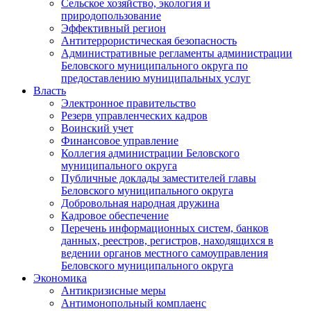
Сельское хозяйство, экология и
природопользование
Эффективный регион
Антитеррористическая безопасность
Административные регламенты администрации
Беловского муниципального округа по
предоставлению муниципальных услуг
Власть
Электронное правительство
Резерв управленческих кадров
Воинский учет
Финансовое управление
Коллегия администрации Беловского
муниципального округа
Публичные доклады заместителей главы
Беловского муниципального округа
Добровольная народная дружина
Кадровое обеспечение
Перечень информационных систем, банков
данных, реестров, регистров, находящихся в
ведении органов местного самоуправления
Беловского муниципального округа
Экономика
Антикризисные меры
Антимонопольный комплаенс