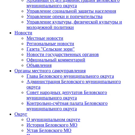
Архивный отдел администрации Беловского
муниципального округа
Управление социальной защиты населения
Управление опеки и попечительства
Управление культуры, физической культуры и
молодежной политики
Новости
Местные новости
Региональные новости
Газета "Сельские зори"
Новости государственных органов
Официальный комментарий
Объявления
Органы местного самоуправления
Глава Беловского муниципального округа
Администрация Беловского муниципального
округа
Совет народных депутатов Беловского
муниципального округа
Контрольно-счётная палата Беловского
муниципального округа
Округ
О муниципальном округе
История Беловского МО
Устав Беловского МО