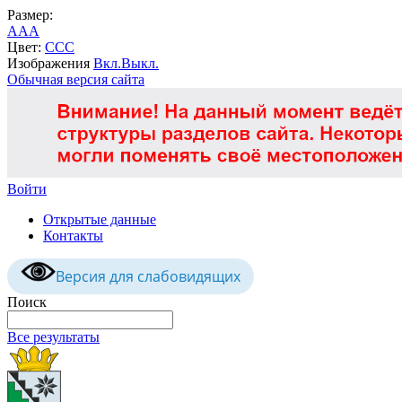
Размер:
A
A
A
Цвет:
C
C
C
Изображения
Вкл.
Выкл.
Обычная версия сайта
Войти
Открытые данные
Контакты
Версия для слабовидящих
Поиск
Все результаты