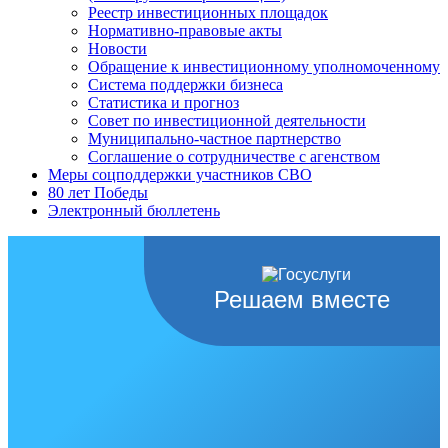
Реестр инвестиционных площадок
Нормативно-правовые акты
Новости
Обращение к инвестиционному уполномоченному
Система поддержки бизнеса
Статистика и прогноз
Совет по инвестиционной деятельности
Муниципально-частное партнерство
Соглашение о сотрудничестве с агенством
Меры соцподдержки участников СВО
80 лет Победы
Электронный бюллетень
Решаем вместе