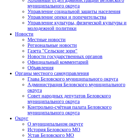
Архивный отдел администрации Беловского
муниципального округа
Управление социальной защиты населения
Управление опеки и попечительства
Управление культуры, физической культуры и
молодежной политики
Новости
Местные новости
Региональные новости
Газета "Сельские зори"
Новости государственных органов
Официальный комментарий
Объявления
Органы местного самоуправления
Глава Беловского муниципального округа
Администрация Беловского муниципального
округа
Совет народных депутатов Беловского
муниципального округа
Контрольно-счётная палата Беловского
муниципального округа
Округ
О муниципальном округе
История Беловского МО
Устав Беловского МО