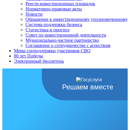
Реестр инвестиционных площадок
Нормативно-правовые акты
Новости
Обращение к инвестиционному уполномоченному
Система поддержки бизнеса
Статистика и прогноз
Совет по инвестиционной деятельности
Муниципально-частное партнерство
Соглашение о сотрудничестве с агенством
Меры соцподдержки участников СВО
80 лет Победы
Электронный бюллетень
Решаем вместе