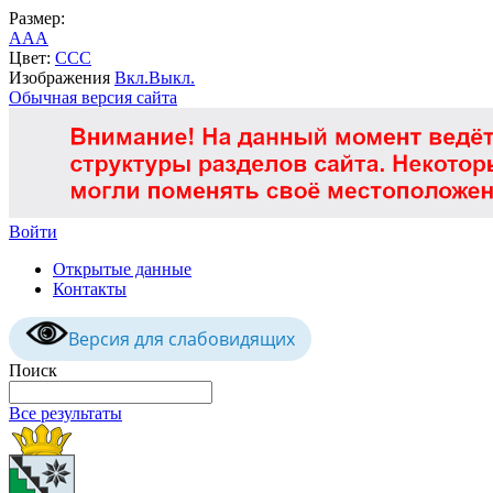
Размер:
A
A
A
Цвет:
C
C
C
Изображения
Вкл.
Выкл.
Обычная версия сайта
Войти
Открытые данные
Контакты
Версия для слабовидящих
Поиск
Все результаты