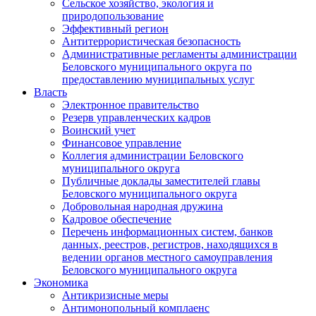
Сельское хозяйство, экология и
природопользование
Эффективный регион
Антитеррористическая безопасность
Административные регламенты администрации
Беловского муниципального округа по
предоставлению муниципальных услуг
Власть
Электронное правительство
Резерв управленческих кадров
Воинский учет
Финансовое управление
Коллегия администрации Беловского
муниципального округа
Публичные доклады заместителей главы
Беловского муниципального округа
Добровольная народная дружина
Кадровое обеспечение
Перечень информационных систем, банков
данных, реестров, регистров, находящихся в
ведении органов местного самоуправления
Беловского муниципального округа
Экономика
Антикризисные меры
Антимонопольный комплаенс