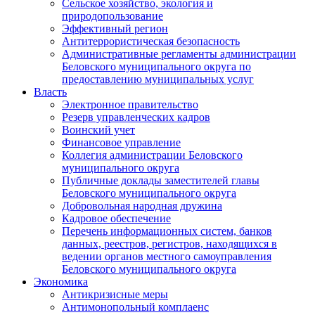
Сельское хозяйство, экология и
природопользование
Эффективный регион
Антитеррористическая безопасность
Административные регламенты администрации
Беловского муниципального округа по
предоставлению муниципальных услуг
Власть
Электронное правительство
Резерв управленческих кадров
Воинский учет
Финансовое управление
Коллегия администрации Беловского
муниципального округа
Публичные доклады заместителей главы
Беловского муниципального округа
Добровольная народная дружина
Кадровое обеспечение
Перечень информационных систем, банков
данных, реестров, регистров, находящихся в
ведении органов местного самоуправления
Беловского муниципального округа
Экономика
Антикризисные меры
Антимонопольный комплаенс