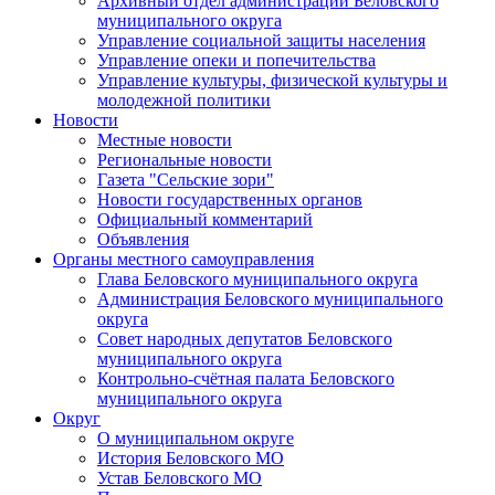
Архивный отдел администрации Беловского
муниципального округа
Управление социальной защиты населения
Управление опеки и попечительства
Управление культуры, физической культуры и
молодежной политики
Новости
Местные новости
Региональные новости
Газета "Сельские зори"
Новости государственных органов
Официальный комментарий
Объявления
Органы местного самоуправления
Глава Беловского муниципального округа
Администрация Беловского муниципального
округа
Совет народных депутатов Беловского
муниципального округа
Контрольно-счётная палата Беловского
муниципального округа
Округ
О муниципальном округе
История Беловского МО
Устав Беловского МО