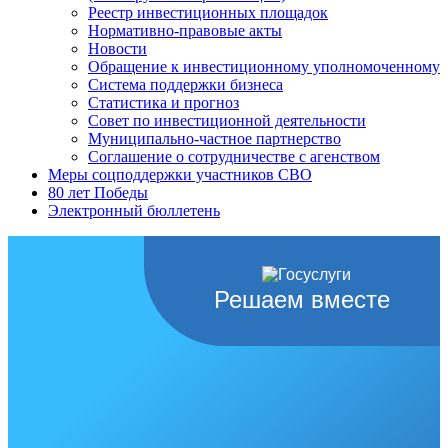
Реестр инвестиционных площадок
Нормативно-правовые акты
Новости
Обращение к инвестиционному уполномоченному
Система поддержки бизнеса
Статистика и прогноз
Совет по инвестиционной деятельности
Муниципально-частное партнерство
Соглашение о сотрудничестве с агенством
Меры соцподдержки участников СВО
80 лет Победы
Электронный бюллетень
Решаем вместе