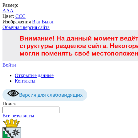
Размер:
A
A
A
Цвет:
C
C
C
Изображения
Вкл.
Выкл.
Обычная версия сайта
Войти
Открытые данные
Контакты
Версия для слабовидящих
Поиск
Все результаты