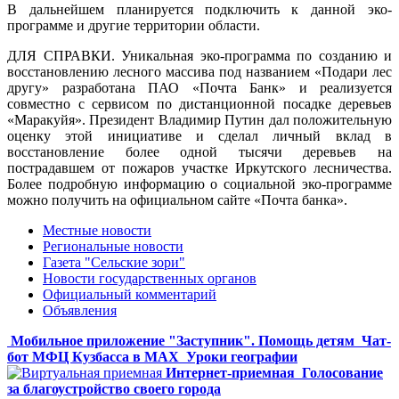
В дальнейшем планируется подключить к данной эко-
программе и другие территории области.
ДЛЯ СПРАВКИ. Уникальная эко-программа по созданию и
восстановлению лесного массива под названием «Подари лес
другу» разработана ПАО «Почта Банк» и реализуется
совместно с сервисом по дистанционной посадке деревьев
«Маракуйя». Президент Владимир Путин дал положительную
оценку этой инициативе и сделал личный вклад в
восстановление более одной тысячи деревьев на
пострадавшем от пожаров участке Иркутского лесничества.
Более подробную информацию о социальной эко-программе
можно получить на официальном сайте «Почта банка».
Местные новости
Региональные новости
Газета "Сельские зори"
Новости государственных органов
Официальный комментарий
Объявления
Мобильное приложение "Заступник". Помощь детям
Чат-
бот МФЦ Кузбасса в MAX
Уроки географии
Интернет-приемная
Голосование
за благоустройство своего города