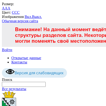
Размер:
A
A
A
Цвет:
C
C
C
Изображения
Вкл.
Выкл.
Обычная версия сайта
Войти
Открытые данные
Контакты
Версия для слабовидящих
Поиск
Все результаты