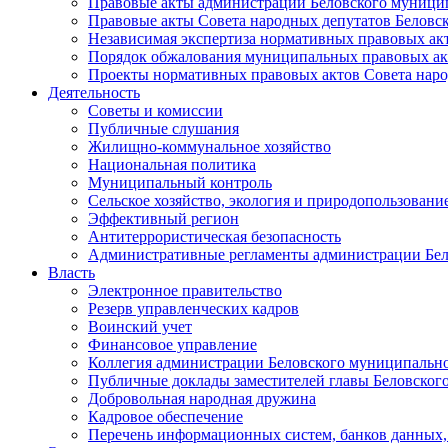
Правовые акты администрации Беловского муници
Правовые акты Совета народных депутатов Беловс
Независимая экспертиза нормативных правовых ак
Порядок обжалования муниципальных правовых ак
Проекты нормативных правовых актов Совета наро
Деятельность
Советы и комиссии
Публичные слушания
Жилищно-коммунальное хозяйство
Национальная политика
Муниципальный контроль
Сельское хозяйство, экология и природопользовани
Эффективный регион
Антитеррористическая безопасность
Административные регламенты администрации Бел
Власть
Электронное правительство
Резерв управленческих кадров
Воинский учет
Финансовое управление
Коллегия администрации Беловского муниципально
Публичные доклады заместителей главы Беловског
Добровольная народная дружина
Кадровое обеспечение
Перечень информационных систем, банков данных, 