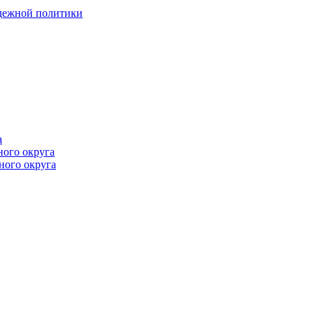
одежной политики
а
ного округа
ного округа