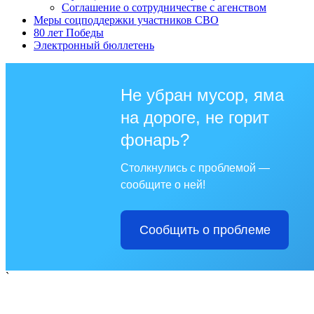
Соглашение о сотрудничестве с агенством
Меры соцподдержки участников СВО
80 лет Победы
Электронный бюллетень
Не убран мусор, яма
на дороге, не горит
фонарь?
Столкнулись с проблемой —
сообщите о ней!
Сообщить о проблеме
`