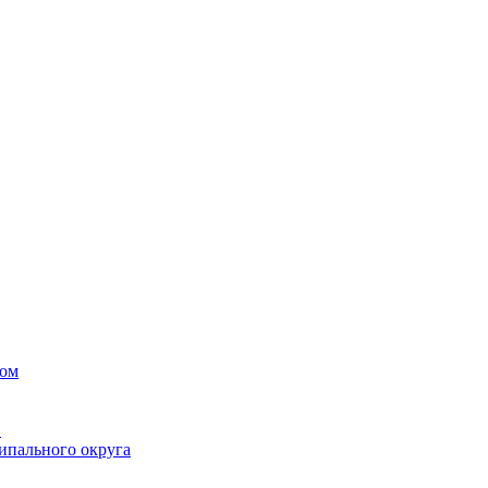
вом
в
ипального округа