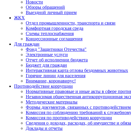
Новости
Обзоры обращений
Выездной личный прием
ЖКХ
Отдел промышленности, транспорта и связи
Комфортная городская среда
Схемы теплоснабжения
Концессионные соглашения
Для граждан
Фонд "Защитники Отечества"
Электронные услуги
Отчет об исполнении бюджета
Бюджет для граждан
Интерактивная карта отлова бездомных животных
Горячие линии для населения
Внимание, коронавирус!
Противодействие коррупции
Нормативные правовые и иные акты в сфере проти
Независимая общественная антикоррупционная экс
Методические материалы
Формы документов, связанных с противодействием
Комиссия по соблюдению требований к служебному
Комиссия по противодействию коррупции
Сведения о доходах, расходах, об имуществе и обяз
Доклады и отчеты