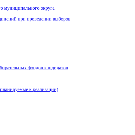
го муниципального округа
динений при проведении выборов
збирательных фондов кандидатов
планируемые к реализации)