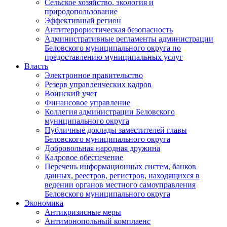
Сельское хозяйство, экология и
природопользование
Эффективный регион
Антитеррористическая безопасность
Административные регламенты администрации
Беловского муниципального округа по
предоставлению муниципальных услуг
Власть
Электронное правительство
Резерв управленческих кадров
Воинский учет
Финансовое управление
Коллегия администрации Беловского
муниципального округа
Публичные доклады заместителей главы
Беловского муниципального округа
Добровольная народная дружина
Кадровое обеспечение
Перечень информационных систем, банков
данных, реестров, регистров, находящихся в
ведении органов местного самоуправления
Беловского муниципального округа
Экономика
Антикризисные меры
Антимонопольный комплаенс