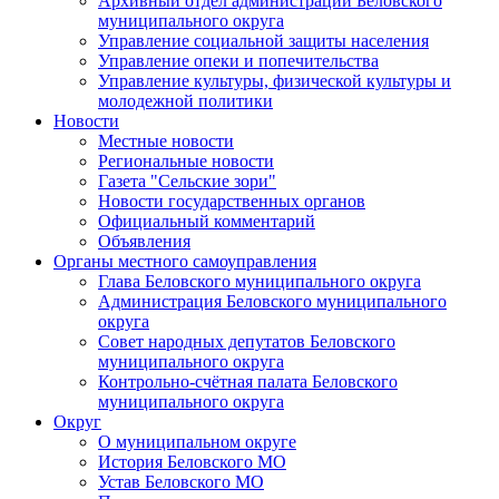
Архивный отдел администрации Беловского
муниципального округа
Управление социальной защиты населения
Управление опеки и попечительства
Управление культуры, физической культуры и
молодежной политики
Новости
Местные новости
Региональные новости
Газета "Сельские зори"
Новости государственных органов
Официальный комментарий
Объявления
Органы местного самоуправления
Глава Беловского муниципального округа
Администрация Беловского муниципального
округа
Совет народных депутатов Беловского
муниципального округа
Контрольно-счётная палата Беловского
муниципального округа
Округ
О муниципальном округе
История Беловского МО
Устав Беловского МО