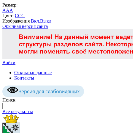
Размер:
A
A
A
Цвет:
C
C
C
Изображения
Вкл.
Выкл.
Обычная версия сайта
Войти
Открытые данные
Контакты
Версия для слабовидящих
Поиск
Все результаты