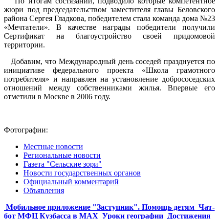
По итогам состязаний, подводило которые компетентное
жюри под председательством заместителя главы Беловского
района Сергея Гладкова, победителем стала команда дома №23
«Мечтатели». В качестве награды победители получили
Сертификат на благоустройство своей придомовой
территории.
Добавим, что Международный день соседей празднуется по
инициативе федерального проекта «Школа грамотного
потребителя» и направлен на установление добрососедских
отношений между собственниками жилья. Впервые его
отметили в Москве в 2006 году.
Фотографии:
Местные новости
Региональные новости
Газета "Сельские зори"
Новости государственных органов
Официальный комментарий
Объявления
Мобильное приложение "Заступник". Помощь детям
Чат-
бот МФЦ Кузбасса в MAX
Уроки географии
Достижения