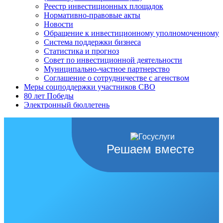
Реестр инвестиционных площадок
Нормативно-правовые акты
Новости
Обращение к инвестиционному уполномоченному
Система поддержки бизнеса
Статистика и прогноз
Совет по инвестиционной деятельности
Муниципально-частное партнерство
Соглашение о сотрудничестве с агенством
Меры соцподдержки участников СВО
80 лет Победы
Электронный бюллетень
Решаем вместе