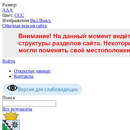
Размер:
A
A
A
Цвет:
C
C
C
Изображения
Вкл.
Выкл.
Обычная версия сайта
Войти
Открытые данные
Контакты
Версия для слабовидящих
Поиск
Все результаты