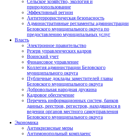
Сельское хозяйство, экология и
природопользование
Эффективный регион
Антитеррористическая безопасность
Административные регламенты администрации
Беловского муниципального округа по
предоставлению муниципальных услуг
Власть
Электронное правительство
Резерв управленческих кадров
Воинский учет
Финансовое управление
Коллегия администрации Беловского
муниципального округа
Публичные доклады заместителей главы
Беловского муниципального округа
Добровольная народная дружина
Кадровое обеспечение
Перечень информационных систем, банков
данных, реестров, регистров, находящихся в
ведении органов местного самоуправления
Беловского муниципального округа
Экономика
Антикризисные меры
Антимонопольный комплаенс