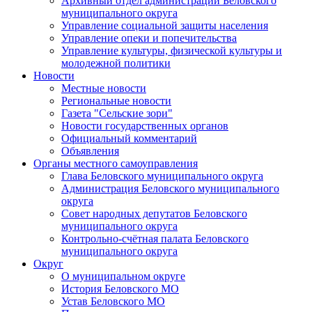
Архивный отдел администрации Беловского
муниципального округа
Управление социальной защиты населения
Управление опеки и попечительства
Управление культуры, физической культуры и
молодежной политики
Новости
Местные новости
Региональные новости
Газета "Сельские зори"
Новости государственных органов
Официальный комментарий
Объявления
Органы местного самоуправления
Глава Беловского муниципального округа
Администрация Беловского муниципального
округа
Совет народных депутатов Беловского
муниципального округа
Контрольно-счётная палата Беловского
муниципального округа
Округ
О муниципальном округе
История Беловского МО
Устав Беловского МО