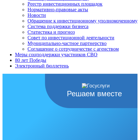
Реестр инвестиционных площадок
Нормативно-правовые акты
Новости
Обращение к инвестиционному уполномоченному
Система поддержки бизнеса
Статистика и прогноз
Совет по инвестиционной деятельности
Муниципально-частное партнерство
Соглашение о сотрудничестве с агенством
Меры соцподдержки участников СВО
80 лет Победы
Электронный бюллетень
Решаем вместе