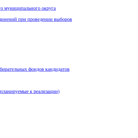
го муниципального округа
динений при проведении выборов
збирательных фондов кандидатов
планируемые к реализации)