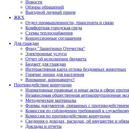
Новости
Обзоры обращений
Выездной личный прием
ЖКХ
Отдел промышленности, транспорта и связи
Комфортная городская среда
Схемы теплоснабжения
Концессионные соглашения
Для граждан
Фонд "Защитники Отечества"
Электронные услуги
Отчет об исполнении бюджета
Бюджет для граждан
Интерактивная карта отлова бездомных животных
Горячие линии для населения
Внимание, коронавирус!
Противодействие коррупции
Нормативные правовые и иные акты в сфере проти
Независимая общественная антикоррупционная экс
Методические материалы
Формы документов, связанных с противодействием
Комиссия по соблюдению требований к служебному
Комиссия по противодействию коррупции
Сведения о доходах, расходах, об имуществе и обяз
Доклады и отчеты