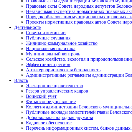
Правовые акты администрации Беловского муници
Правовые акты Совета народных депутатов Беловс
Независимая экспертиза нормативных правовых ак
Порядок обжалования муниципальных правовых ак
Проекты нормативных правовых актов Совета наро
Деятельность
Советы и комиссии
Публичные слушания
Жилищно-коммунальное хозяйство
Национальная политика
Муниципальный контроль
Сельское хозяйство, экология и природопользовани
Эффективный регион
Антитеррористическая безопасность
Административные регламенты администрации Бел
Власть
Электронное правительство
Резерв управленческих кадров
Воинский учет
Финансовое управление
Коллегия администрации Беловского муниципально
Публичные доклады заместителей главы Беловског
Добровольная народная дружина
Кадровое обеспечение
Перечень информационных систем, банков данных, 