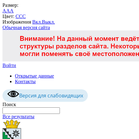
Размер:
A
A
A
Цвет:
C
C
C
Изображения
Вкл.
Выкл.
Обычная версия сайта
Войти
Открытые данные
Контакты
Версия для слабовидящих
Поиск
Все результаты