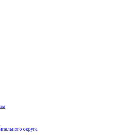
вом
в
ипального округа