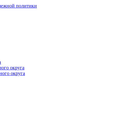
одежной политики
а
ного округа
ного округа