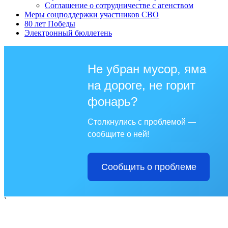
Соглашение о сотрудничестве с агенством
Меры соцподдержки участников СВО
80 лет Победы
Электронный бюллетень
Не убран мусор, яма
на дороге, не горит
фонарь?
Столкнулись с проблемой —
сообщите о ней!
Сообщить о проблеме
`