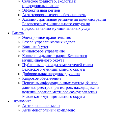
Сельское хозяйство, экология и
природопользование
Эффективный регион
Антитеррористическая безопасность
Административные регламенты администрации
Беловского муниципального округа по
предоставлению муниципальных услуг
Власть
Электронное правительство
Резерв управленческих кадров
Воинский учет
Финансовое управление
Коллегия администрации Беловского
муниципального округа
Публичные доклады заместителей главы
Беловского муниципального округа
Добровольная народная дружина
Кадровое обеспечение
Перечень информационных систем, банков
данных, реестров, регистров, находящихся в
ведении органов местного самоуправления
Беловского муниципального округа
Экономика
Антикризисные меры
Антимонопольный комплаенс