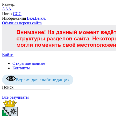
Размер:
A
A
A
Цвет:
C
C
C
Изображения
Вкл.
Выкл.
Обычная версия сайта
Войти
Открытые данные
Контакты
Версия для слабовидящих
Поиск
Все результаты