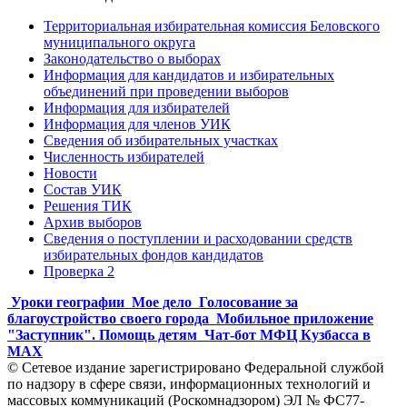
Территориальная избирательная комиссия Беловского
муниципального округа
Законодательство о выборах
Информация для кандидатов и избирательных
объединений при проведении выборов
Информация для избирателей
Информация для членов УИК
Сведения об избирательных участках
Численность избирателей
Новости
Состав УИК
Решения ТИК
Архив выборов
Сведения о поступлении и расходовании средств
избирательных фондов кандидатов
Проверка 2
Уроки географии
Мое дело
Голосование за
благоустройство своего города
Мобильное приложение
"Заступник". Помощь детям
Чат-бот МФЦ Кузбасса в
MAX
© Сетевое издание зарегистрировано Федеральной службой
по надзору в сфере связи, информационных технологий и
массовых коммуникаций (Роскомнадзором) ЭЛ № ФС77-