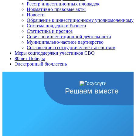
Реестр инвестиционных площадок
Нормативно-правовые акты
Новости
Обращение к инвестиционному уполномоченному
Система поддержки бизнеса
Статистика и прогноз
Совет по инвестиционной деятельности
Муниципально-частное партнерство
Соглашение о сотрудничестве с агенством
Меры соцподдержки участников СВО
80 лет Победы
Электронный бюллетень
Решаем вместе