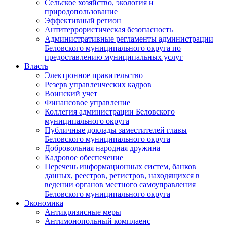
Сельское хозяйство, экология и
природопользование
Эффективный регион
Антитеррористическая безопасность
Административные регламенты администрации
Беловского муниципального округа по
предоставлению муниципальных услуг
Власть
Электронное правительство
Резерв управленческих кадров
Воинский учет
Финансовое управление
Коллегия администрации Беловского
муниципального округа
Публичные доклады заместителей главы
Беловского муниципального округа
Добровольная народная дружина
Кадровое обеспечение
Перечень информационных систем, банков
данных, реестров, регистров, находящихся в
ведении органов местного самоуправления
Беловского муниципального округа
Экономика
Антикризисные меры
Антимонопольный комплаенс