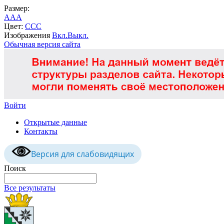
Размер:
A
A
A
Цвет:
C
C
C
Изображения
Вкл.
Выкл.
Обычная версия сайта
Войти
Открытые данные
Контакты
Версия для слабовидящих
Поиск
Все результаты