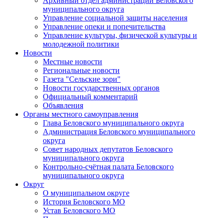
Архивный отдел администрации Беловского
муниципального округа
Управление социальной защиты населения
Управление опеки и попечительства
Управление культуры, физической культуры и
молодежной политики
Новости
Местные новости
Региональные новости
Газета "Сельские зори"
Новости государственных органов
Официальный комментарий
Объявления
Органы местного самоуправления
Глава Беловского муниципального округа
Администрация Беловского муниципального
округа
Совет народных депутатов Беловского
муниципального округа
Контрольно-счётная палата Беловского
муниципального округа
Округ
О муниципальном округе
История Беловского МО
Устав Беловского МО