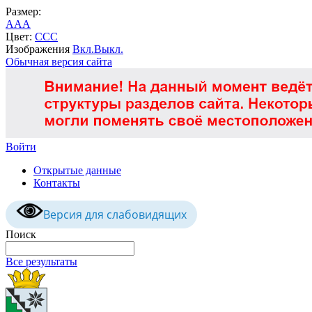
Размер:
A
A
A
Цвет:
C
C
C
Изображения
Вкл.
Выкл.
Обычная версия сайта
Войти
Открытые данные
Контакты
Версия для слабовидящих
Поиск
Все результаты