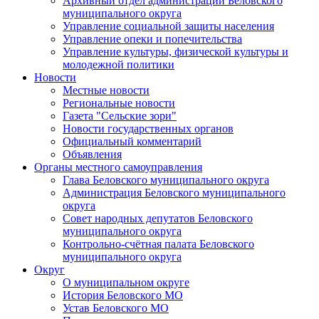
Архивный отдел администрации Беловского
муниципального округа
Управление социальной защиты населения
Управление опеки и попечительства
Управление культуры, физической культуры и
молодежной политики
Новости
Местные новости
Региональные новости
Газета "Сельские зори"
Новости государственных органов
Официальный комментарий
Объявления
Органы местного самоуправления
Глава Беловского муниципального округа
Администрация Беловского муниципального
округа
Совет народных депутатов Беловского
муниципального округа
Контрольно-счётная палата Беловского
муниципального округа
Округ
О муниципальном округе
История Беловского МО
Устав Беловского МО