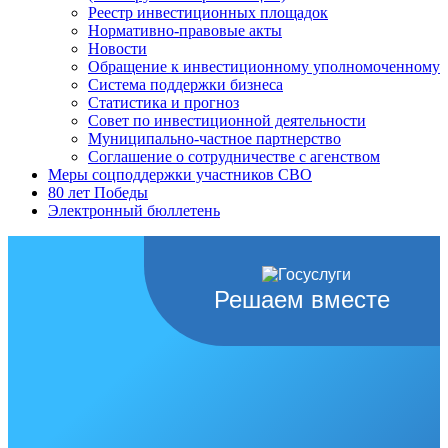
Реестр инвестиционных площадок
Нормативно-правовые акты
Новости
Обращение к инвестиционному уполномоченному
Система поддержки бизнеса
Статистика и прогноз
Совет по инвестиционной деятельности
Муниципально-частное партнерство
Соглашение о сотрудничестве с агенством
Меры соцподдержки участников СВО
80 лет Победы
Электронный бюллетень
Решаем вместе