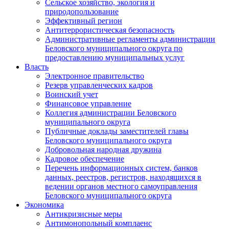
Сельское хозяйство, экология и
природопользование
Эффективный регион
Антитеррористическая безопасность
Административные регламенты администрации
Беловского муниципального округа по
предоставлению муниципальных услуг
Власть
Электронное правительство
Резерв управленческих кадров
Воинский учет
Финансовое управление
Коллегия администрации Беловского
муниципального округа
Публичные доклады заместителей главы
Беловского муниципального округа
Добровольная народная дружина
Кадровое обеспечение
Перечень информационных систем, банков
данных, реестров, регистров, находящихся в
ведении органов местного самоуправления
Беловского муниципального округа
Экономика
Антикризисные меры
Антимонопольный комплаенс